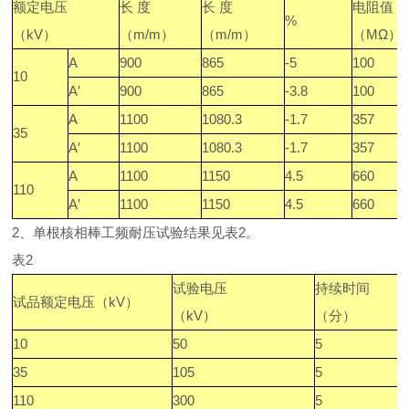
额定电压
长 度
长 度
电阻值
%
（kV）
（m/m）
（m/m）
（MΩ）
A
900
865
-5
100
10
A′
900
865
-3.8
100
A
1100
1080.3
-1.7
357
35
A′
1100
1080.3
-1.7
357
A
1100
1150
4.5
660
110
A′
1100
1150
4.5
660
2、单根核相棒工频耐压试验结果见表2。
表2
试验电压
持续时间
试品额定电压（kV）
（kV）
（分）
10
50
5
35
105
5
110
300
5