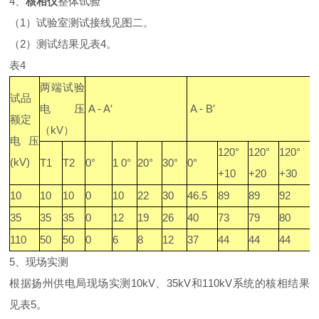
4、
核相仪
整体试验
（1）试验室测试接线见图二。
（2）测试结果见表4。
表4
两端试验
试品
电压
A - A′
A - B′
A
额定
（kV）
电压
120°
120°
120°
(kV)
T1
T2
0°
1 0
°
20
°
30
°
0°
0
+10
+20
+30
10
10
10
0
10
22
30
46.5
89
89
92
4
35
35
35
0
12
19
26
40
73
79
80
4
110
50
50
0
6
8
12
37
44
44
44
3
5、现场实测
根据扬州供电局现场实测10kV、35kV和110kV系统的核相结果
见表5。