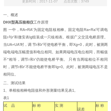
更新时间：2017-11-07 点击次数：3749
一、概述
DHX型高压核相仪
工作原理
图 一中，RA=RA′为固定电阻核相棒。固定电阻Ra=Ra′可调电
阻r与r′和微安表Ig组装成一只核相表。根据广义交流电桥原理。
当UA=UA′时，调 节r和r′可使电桥平衡，即Xg=0，此时，被测两
端电端电压幅度值和电位相同。如果两端电压电位相同，而幅值
不*相等，调节r和r′仍能使电桥平衡。 只有当两端相位不相同
时，调节r和r′不能使电桥平衡即Ig=0。此时，被测两端电压不是
相同位。
二、测试结果
1、单根核相棒电阻值和外形测量结果见表1。
表1
试
品
标 称
实 测
标 称
误差