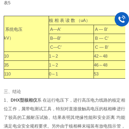
表5
核 相 表 读 数 （uA）
系统电压
A—A′
A — B′
kV）
B—B′
B — C′
C—C′
C — B′
10
1～2
42～48
35
1～2
46～48
110
0～1
53
三、结论
1、
DHX型核相仪
系 在运行电压下，进行高压电力线路的核定相
位工作，属带电测试工具，特别对直接接触高电压的核相棒进行
了较高的工频耐压试验。结果表明其绝缘性能和安全距离 均能
满足电业安全规程要求。另外由于核相棒末端装有放电指示管，