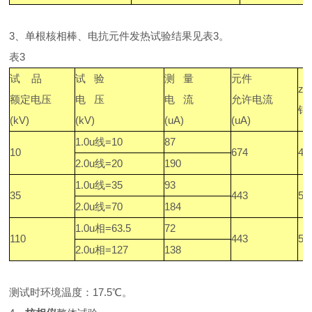
3、单根核相棒、电抗元件发热试验结果见表3。
表3
试
品
试
验
测
量
元件
z
额定电压
电
压
电
流
允许电流
钟
(kV)
(kV)
(uA)
(uA)
1.0u线=10
87
10
674
4.
2.0u线=20
190
1.0u线=35
93
35
443
5.
2.0u线=70
184
1.0u相=63.5
72
110
443
5
2.0u相=127
138
测试时环境温度：17.5℃。