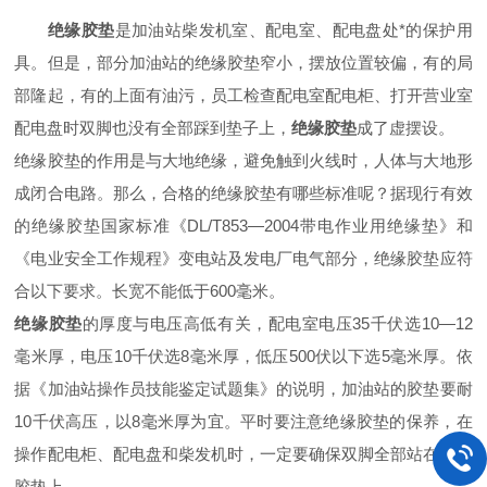
绝缘胶垫
是加油站柴发机室、配电室、配电盘处*的保护用
具。但是，部分加油站的绝缘胶垫窄小，摆放位置较偏，有的局
部隆起，有的上面有油污，员工检查配电室配电柜、打开营业室
配电盘时双脚也没有全部踩到垫子上，
绝缘胶垫
成了虚摆设。
绝缘胶垫的作用是与大地绝缘，避免触到火线时，人体与大地形
成闭合电路。那么，合格的绝缘胶垫有哪些标准呢？据现行有效
的绝缘胶垫国家标准《DL/T853—2004带电作业用绝缘垫》和
《电业安全工作规程》变电站及发电厂电气部分，绝缘胶垫应符
合以下要求。长宽不能低于600毫米。
绝缘胶垫
的厚度与电压高低有关，配电室电压35千伏选10—12
毫米厚，电压10千伏选8毫米厚，低压500伏以下选5毫米厚。依
据《加油站操作员技能鉴定试题集》的说明，加油站的胶垫要耐
10千伏高压，以8毫米厚为宜。平时要注意绝缘胶垫的保养，在
操作配电柜、配电盘和柴发机时，一定要确保双脚全部站在绝缘
胶垫上。