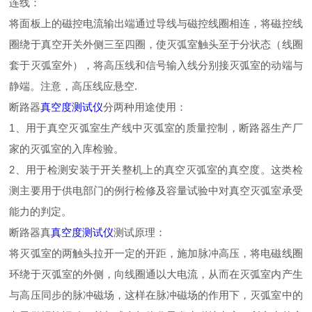
连线：
将面板上的磁控电流输出端通过导线与磁控线圈相连，将磁控线
圈绕于真空开关外侧三至四圈，使灭弧室触头至于分状态（线圈
套于灭弧室外），将高压线和信号输入线分别接灭弧室的动端与
静端。注意，高压线应悬空.
断路器
真空度测试仪
分两种用途使用：
1、用于真空灭弧室生产线中灭弧室的质量控制，断路器生产厂
家的灭弧室的入库检验。
2、用于检测安装于开关整机上的真空灭弧室的真空度。这类检
测主要用于供电部门的例行检修及容量试验中对真空灭弧室承受
能力的判定。
断路器真
真空度测试仪
测试原理：
将灭弧室的两触头拉开一定的开距，施加脉冲高压，将电磁线圈
环绕于灭弧室的外侧，向线圈通以大电流，从而在灭弧室内产生
与高压同步的脉冲磁场，这样在脉冲磁场的作用下，灭弧室中的