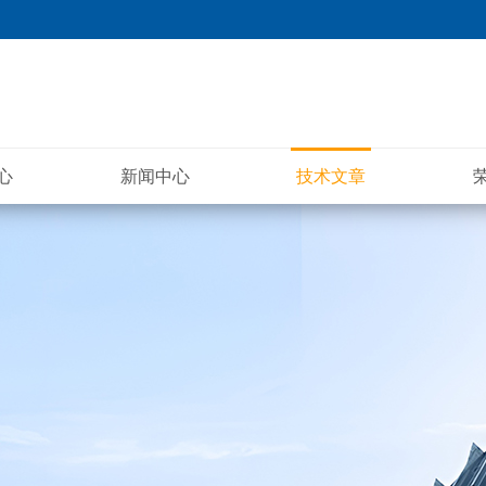
心
新闻中心
技术文章