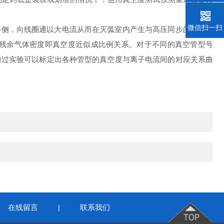
微信扫一扫
外侧，向线圈通以大电流从而在灭弧室内产生与高压同步的脉冲磁
残余气体密度即真空度近似成比例关系。对于不同的真空管型号
通过实验可以标定出各种管型的真空度与离子电流间的对应关系曲
在线留言
联系我们
|