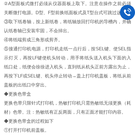
②A型面板式微打必须从仪器面板上取下。注意在操作之前必须
关断微打电源。D型、F型前换纸面板式及T型台式可跳过这步。
③取下纸卷轴，按上新纸卷，将纸轴放回打印机的导槽内，并确
认纸卷轴已安装牢固，不会掉出。
④将纸端剪成三角形或剪齐。
⑤接通打印机电源，打印机走纸一点行后，按SEL键、使SEL指
示灯灭，再按LF键使机头转动，用手将纸头送入机头下面的入
纸口处，纸便会徐徐进入机头，直到纸从机头正前方露出为止，
再按下LF或SEL键、机头停止转动→盖上打印机盖板，将纸从前
盖板的出纸口中穿出。
◆更换色带盒
更换色带只限针式打印机，热敏打印机只需热敏纸无须更换（耗
材）色带。注：热敏纸有正反两面，只有正面才能打印内容。
◆更换色带盒的过程如下
①打开打印机前盖板。