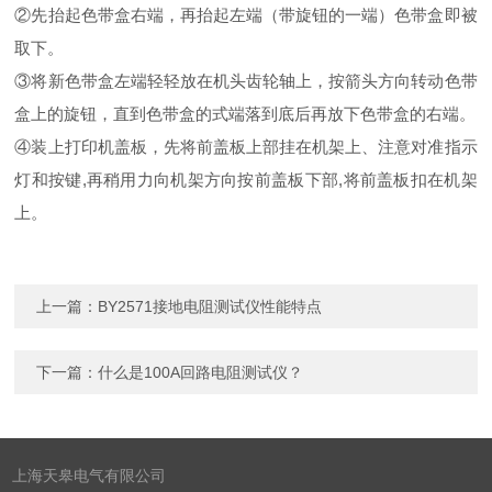
②先抬起色带盒右端，再抬起左端（带旋钮的一端）色带盒即被
取下。
③将新色带盒左端轻轻放在机头齿轮轴上，按箭头方向转动色带
盒上的旋钮，直到色带盒的式端落到底后再放下色带盒的右端。
④装上打印机盖板，先将前盖板上部挂在机架上、注意对准指示
灯和按键,再稍用力向机架方向按前盖板下部,将前盖板扣在机架
上。
上一篇：
BY2571接地电阻测试仪性能特点
下一篇：
什么是100A回路电阻测试仪？
上海天皋电气有限公司