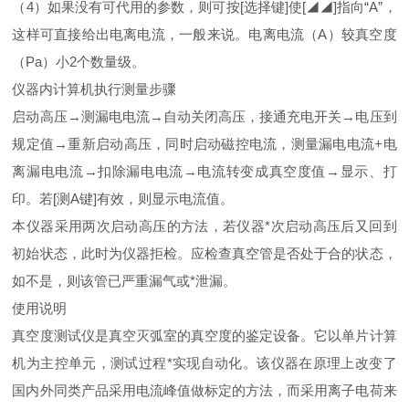
（4）如果没有可代用的参数，则可按[选择键]使[◢◢]指向“A”，
这样可直接给出电离电流，一般来说。电离电流（A）较真空度
（Pa）小2个数量级。
仪器内计算机执行测量步骤
启动高压→测漏电电流→自动关闭高压，接通充电开关→电压到
规定值→重新启动高压，同时启动磁控电流，测量漏电电流+电
离漏电电流→扣除漏电电流→电流转变成真空度值→显示、打
印。若[测A键]有效，则显示电流值。
本仪器采用两次启动高压的方法，若仪器*次启动高压后又回到
初始状态，此时为仪器拒检。应检查真空管是否处于合的状态，
如不是，则该管已严重漏气或*泄漏。
使用说明
真空度测试仪是真空灭弧室的真空度的鉴定设备。它以单片计算
机为主控单元，测试过程*实现自动化。该仪器在原理上改变了
国内外同类产品采用电流峰值做标定的方法，而采用离子电荷来