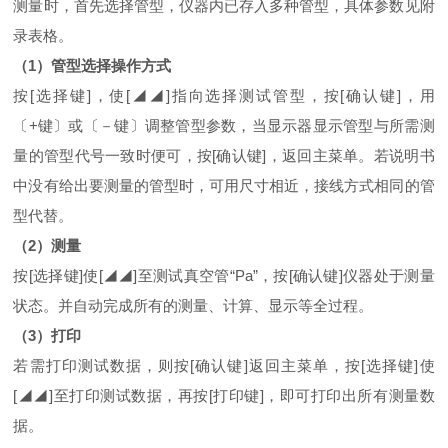
测量时，首先选择管型，仪器内已存入多种管型，具体参数见附
录表格。
（1）管型选择操作方式
按[选择键]，使[◢◢]指向选择测试管型，按[确认键]，用
〔+键〕或〔－键〕调整管型参数，当显示器显示管型与所需测
量的管型代号一致时便可，按[确认键]，返回主菜单。若说明书
中没有给出要测量的管型时，可用尺寸相近，接线方式相同的管
型代替。
（2）测量
按[选择键]使[◢◢]至测试真空管“Pa”，按[确认键]仪器处于测量
状态。并自动完成所有的测量、计算、显示等全过程。
（3）打印
若需打印测试数据，则按[确认键]返回主菜单，按[选择键]使
[◢◢]至打印测试数据，再按[打印键]，即可打印出所有测量数
据。