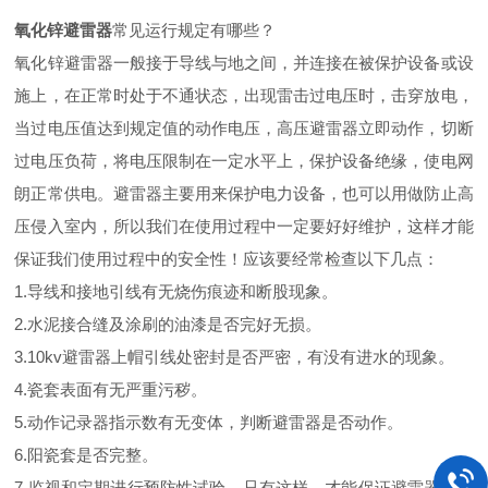
氧化锌避雷器
常见运行规定有哪些？
氧化锌避雷器一般接于导线与地之间，并连接在被保护设备或设
施上，在正常时处于不通状态，出现雷击过电压时，击穿放电，
当过电压值达到规定值的动作电压，高压避雷器立即动作，切断
过电压负荷，将电压限制在一定水平上，保护设备绝缘，使电网
朗正常供电。避雷器主要用来保护电力设备，也可以用做防止高
压侵入室内，所以我们在使用过程中一定要好好维护，这样才能
保证我们使用过程中的安全性！应该要经常检查以下几点：
1.导线和接地引线有无烧伤痕迹和断股现象。
2.水泥接合缝及涂刷的油漆是否完好无损。
3.10kv避雷器上帽引线处密封是否严密，有没有进水的现象。
4.瓷套表面有无严重污秽。
5.动作记录器指示数有无变体，判断避雷器是否动作。
6.阳瓷套是否完整。
7.监视和定期进行预防性试验，只有这样，才能保证避雷器正常