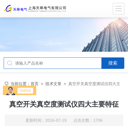
当前位置：
首页
>
技术文章
>
真空开关真空度测试仪四大主
要特征
真空开关真空度测试仪四大主要特征
更新时间：2016-07-19 点击次数：1706