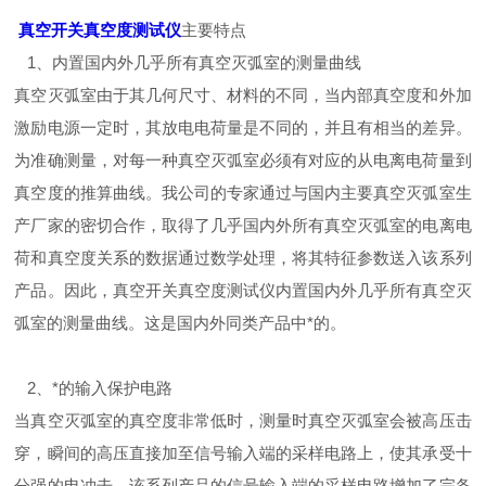
真空开关真空度测试仪
主要特点
1、内置国内外几乎所有真空灭弧室的测量曲线
真空灭弧室由于其几何尺寸、材料的不同，当内部真空度和外加
激励电源一定时，其放电电荷量是不同的，并且有相当的差异。
为准确测量，对每一种真空灭弧室必须有对应的从电离电荷量到
真空度的推算曲线。我公司的专家通过与国内主要真空灭弧室生
产厂家的密切合作，取得了几乎国内外所有真空灭弧室的电离电
荷和真空度关系的数据通过数学处理，将其特征参数送入该系列
产品。因此，真空开关真空度测试仪内置国内外几乎所有真空灭
弧室的测量曲线。这是国内外同类产品中*的。
2、*的输入保护电路
当真空灭弧室的真空度非常低时，测量时真空灭弧室会被高压击
穿，瞬间的高压直接加至信号输入端的采样电路上，使其承受十
分强的电冲击。该系列产品的信号输入端的采样电路增加了完备