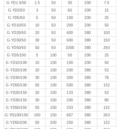
G·YD1.5/50
1.5
50
30
200
7.5
G·YD3/50
3
50
60
200
15
G·YD5/50
5
50
100
200
25
G·YD10/50
10
50
200
200
50
G·YD20/50
20
50
400
380
100
G·YD30/50
30
50
600
380
150
G·YD50/50
50
50
1000
380
250
G·YD5/100
5
100
50
200
25
G·YD10/100
10
100
100
200
50
G·YD20/100
20
100
200
380
53
G·YD30/100
30
100
300
380
79
G·YD50/100
50
100
500
380
132
G·YD20/150
20
150
133
380
53
G·YD30/150
30
150
200
380
80
G·YD50/150
50
150
333
380
132
G·YD100/150
100
150
667
380
263
G·YD50/200
50
200
250
380
132