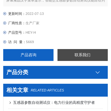
屏幕液晶汉字菜单显示，智能型互感器参数自动测试仪能自动判
断极性，并发出声，光报警，特别设计了软件修正功能，不需硬
件调整就能实现精度修正，在各级电力实验研究部门均可现场检
更新时间：
2022-07-13
定。
厂商性质：
生产厂家
产品型号：
HEY-H
访 问 量：
5669
产品咨询
联系我们
产品分类
相关文章
RELATED ARTICLES
互感器参数自动测试仪：电力行业的高精度守护者