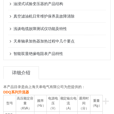
油浸式试验变压器的产品结构
真空滤油机日常维护保养及故障清除
浅谈电缆故障测试仪功能及特性
天皋轴承加热器加热过程中几个要点
智能双显绝缘电阻表产品特性
详细介绍
本产品目录是由上海天皋电气有限公司为您提供的：
DDQ系列升流器
+
高压额定容
电源电
额定输出电
通用时
频率
重量
型号
量
压
流
间
（Hz）
（Kg）
（KVA）
（V）
（A）
（分）