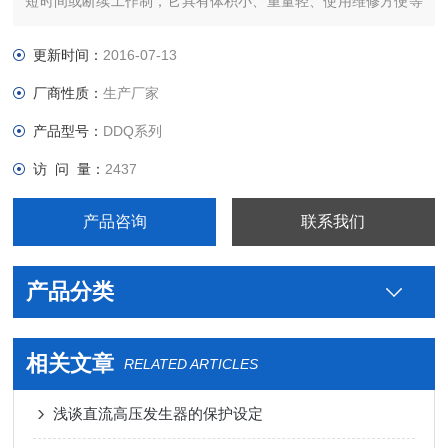
短时间或断续工作制，它具有体积小、重量轻、使用维修方便等
特点。该设备容量是按工作5分钟短时间工作制设计，如用于断
续工作时，通电时间应小于25分钟，工作周期应大于10分钟为
更新时间：
2016-07-13
宜。
厂商性质：
生产厂家
产品型号：
DDQ系列
访 问 量：
2437
产品咨询
联系我们
产品分类
相关文章
RELATED ARTICLES
浅谈直流高压发生器的保护设定