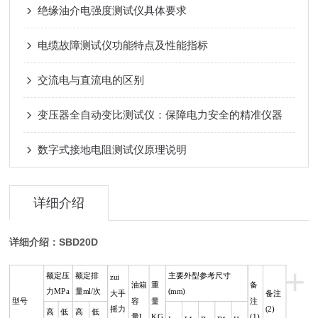
绝缘油介电强度测试仪具体要求
电缆故障测试仪功能特点及性能指标
交流电与直流电的区别
变压器全自动变比测试仪：保障电力安全的精准仪器
数字式接地电阻测试仪原理说明
详细介绍
详细介绍：SBD20D
+
额定压
额定排
主要外型参考尺寸
zui
油箱
重
备
力MPa
量ml/次
(mm)
大手
备注
型号
容
量
注
摇力
(2)
高
低
高
低
量L
KG
(1)