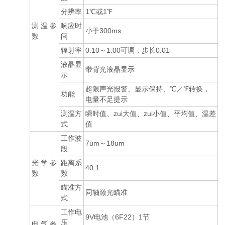
分辨率
1℃或1℉
测 温 参
响应时
小于300ms
数
间
辐射率
0.10～1.00可调，步长0.01
液晶显
带背光液晶显示
示
超限声光报警、显示保持、℃／℉转换，
功能
电量不足提示
测温方
瞬时值、zui大值、zui小值、平均值、温差
式
值
工作波
7um～18um
段
光 学 参
距离系
40:1
数
数
瞄准方
同轴激光瞄准
式
工作电
9V电池（6F22）1节
压
电 气 参