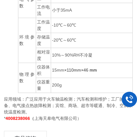
数
工作电
小于35mA
流
工作温
-10℃～60℃
度
环 境 参
存储温
-20℃～60℃
数
度
相对湿
10%～90%RH不冷凝
度
仪器体
15mm
×110mm×46
mm
积
物 理 参
数
仪器重
200g
量
应用领域：广泛应用于火车轴温检测；汽车检测和维护；工厂的设
备、电气接点热故障检测；宾馆、商场、超市等暖通、制冷、空调系
统温度检测。
*
4008238066
（
上海天皋电气有限公司）