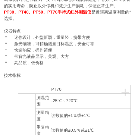
的实用寿命，防止以外停机和减少生产损耗，保证正常生产。
PT30、PT40、PT50、PT70手持式红外测温仪
是近距离温度测量的*
选择。
仪器特点
＊ 迷你设计，外型新颖，重量轻，携带方便
＊ 激光瞄准，可精确测量目标温度，安全可靠
＊ 快速响应，操作简便
＊ 带背光液晶显示，美观、大方
＊ 高品质，低价格
技术指标
+
PT70
测温范
-25℃～720℃
围
测量精
读数值的±1％或±1℃
度
重复精
读数值的±0.5％或±1℃
度