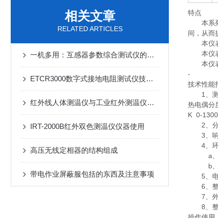
相关文章
特点
本系列测
RELATED ARTICLES
间，从而
本仪表由
本仪表具
一机多用：互感器参数综合测试仪的CT/PT测试全攻略
本仪表采
-
ETCR3000数字式接地电阻测试仪技术规格
技术性能
1、测
红外线人体测温仪与工业红外测温仪区别有哪些
热电偶分
K 0-1300
2、分辨
IRT-2000B红外双色测温仪仪器使用
3、响应
4、环
高压无线定相器的结构组成
a、环境
b、环境
带电作业屏蔽服包括的东西及注意事项
5、电源
6、整机
7、外形尺
8、整机
操作使用