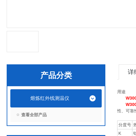
详
产品分类
用途
熔炼红外线测温仪
W3
W3
性、可靠
查看全部产品
分度号
K