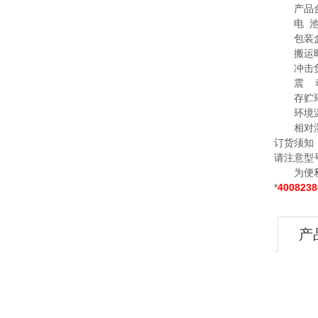
产品
电 
包装
搬运时
冲击负
震 动
存贮环
环境温度
相对湿度
订货须知
请注意型
为便利用
*
4008238
产