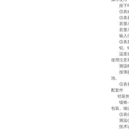
按下电源
仪表或显
仪表若显
若显示“
若显示闪
输入信好
仪表显示
铝、锌
温度在1
使用注意
测温时，
按薄膜开
池。
仪表长时
配套件
铠装热
镍铬——镍
包装、储
仪表体积
测温
技术