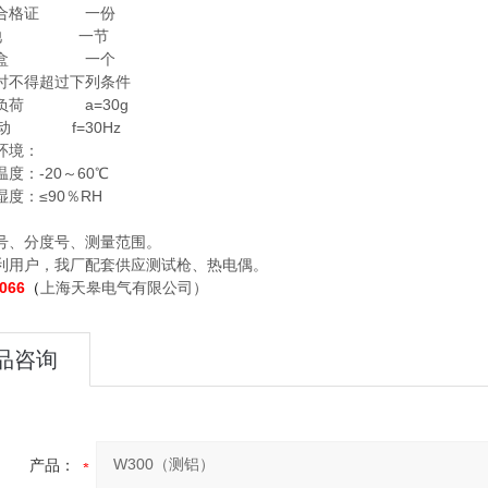
合格证 一份
池 一节
盒 一个
不得超过下列条件
荷 a=30g
 f=30Hz
境：
：-20～60℃
：≤90％RH
号、分度号、测量范围。
户，我厂配套供应测试枪、热电偶。
066
（
上海天皋电气有限公司）
品咨询
产品：