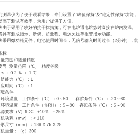
温仪为了便于观看结果，专门设置了“峰值保持”及“稳定性保持”功能，可
提高了测试有效率，为用户提供了方便。
于采用了较好的抗干扰措施，可在电炉通电熔炼时直接在炉内测温。
有测成指示、断偶、超量程、电源欠压等报警指示功能。
用微功耗元件，电池使用时间长，无信号输入时间过长（2分钟），能
指标
量范围和测量精度
度号 测量范围（℃） 精度等级
 ≤ ＋ 0.2 ％ ＋ 1 ℃
能力（℃）：1
时间（℃）：1
境条件
温度：工作条件（℃）：0～50 存贮条件（℃）：-20～60
温度：工作条件（％RH）：5～80 存贮条件（℃）：5～90
要求（V）9DC +10％ －25％
功耗（mw）：< 110
寸（mm）：188 X 75 X 28
重量：（g）300