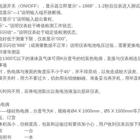
开关（ON/OFF），显示器立即显示“←1888”，1-2秒后仪表进入
示“—1”说明输入端开路断偶。
示“1”说明输入超出量程。
←”说明仪表处于峰值检测工作状态。
动“←”说明仪表处于稳定值检测状态。
低于测量下限，仪表显示“000”。
闪动“888”（或测量数据不正常）说明仪表电池电压过低，需要更换
液等测温
300℃以下的液体及气体可用K分度号的铠装热电偶，直接与仪表相连
事项
热电偶与液面的角度应不小于45°，并不得晃动，以免造成较大误差
关时，用力不要过大，切勿用尖锐物触碰。准备妥当再开机，用毕及时
间不用，应将电池取出以免电池液溢出损坏仪表。
电偶
硅热电偶，分度号为K，规格有Ø4 X 1000mm，Ø5 X 1500mm等
运、订货
虽小，但精度高，包装和运输过程要倍加小心，用户收到仪表后按下
仪 一台
说明书 一本