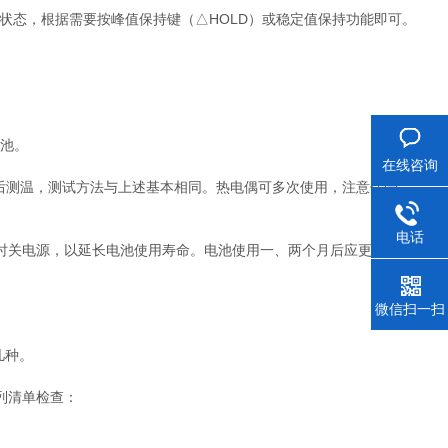
测试状态，根据需要按峰值保持键（△HOLD）或稳定值保持功能即可。
电池。
在线咨询
后测温，测试方法与上述基本相同。热电偶可多次使用，注意保管。
。
电话
关电源，以延长电池使用寿命。电池使用一、两个月后应更换新电
微信扫一扫
几种。
列清单检查：