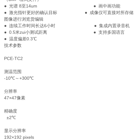
● 光谱 8至14um ● 画中画功能
● 激光指针更好的确认目标 ● 成像仪可直接对所存储
图像进行浏览货编辑
● 连续工作时间长达6小时 ● 集成内置录音机
● 0.5米zui小测试距离 ● 支持多国语言
● 温度偏差0.3℃
技术参数
PCE-TC2
测温范围
-10℃～+300℃
分辨率
47×47像素
精确度
±2℃
显示分辨率
192×192 pixels