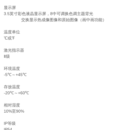
显示屏
3.5英寸彩色液晶显示屏，8中可调换色调主题背光
交换显示热成像图像和原始图像（画中画功能）
温度单位
℃或℉
激光指示器
Ⅱ级
环境温度
-5℃～+45℃
存放温度
-20℃～+60℃
相对湿度
10%至90%
IP等级
IP54