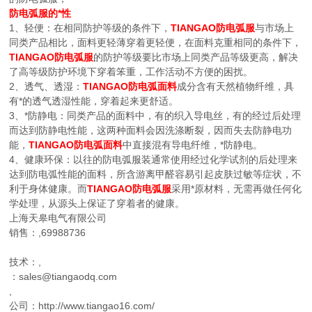
防电弧服的*性
1、轻便：在相同防护等级的条件下，
TIANGAO防电弧服
与市场上
同类产品相比，面料更轻薄穿着更轻便，在面料克重相同的条件下，
TIANGAO防电弧服
的防护等级要比市场上同类产品等级更高，解决
了高等级防护环境下穿着笨重，工作活动不方便的困扰。
2、透气、透湿：
TIANGAO防电弧面料
成分含有天然植物纤维，具
有*的透气透湿性能，穿着起来更舒适。
3、*防静电：同类产品的面料中，有的织入导电丝，有的经过后处理
而达到防静电性能，这两种面料会因洗涤断裂，因而失去防静电功
能，
TIANGAO防电弧面料
中直接混有导电纤维，*防静电。
4、健康环保：以往的防电弧服装通常使用经过化学试剂的后处理来
达到防电弧性能的面料，所含游离甲醛容易引起皮肤过敏等症状，不
利于身体健康。而
TIANGAO防电弧服
采用*原材料，无需再做任何化
学处理，从源头上保证了穿着者的健康。
上海天皋电气有限公司
销售：,69988736
技术：,
：sales@tiangaodq.com
,
公司：http://www.tiangao16.com/