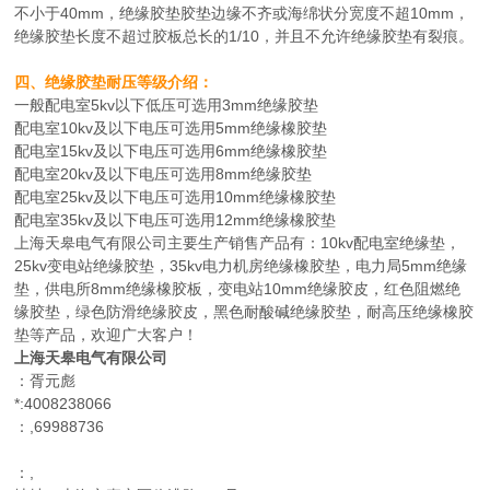
不小于40mm，绝缘胶垫胶垫边缘不齐或海绵状分宽度不超10mm，
绝缘胶垫长度不超过胶板总长的1/10，并且不允许绝缘胶垫有裂痕。
四、绝缘胶垫耐压等级介绍：
一般配电室5kv以下低压可选用3mm绝缘胶垫
配电室10kv及以下电压可选用5mm绝缘橡胶垫
配电室15kv及以下电压可选用6mm绝缘橡胶垫
配电室20kv及以下电压可选用8mm绝缘胶垫
配电室25kv及以下电压可选用10mm绝缘橡胶垫
配电室35kv及以下电压可选用12mm绝缘橡胶垫
上海天皋电气有限公司主要生产销售产品有：10kv配电室绝缘垫，
25kv变电站绝缘胶垫，35kv电力机房绝缘橡胶垫，电力局5mm绝缘
垫，供电所8mm绝缘橡胶板，变电站10mm绝缘胶皮，红色阻燃绝
缘胶垫，绿色防滑绝缘胶皮，黑色耐酸碱绝缘胶垫，耐高压绝缘橡胶
垫等产品，欢迎广大客户！
上海天皋电气有限公司
：胥元彪
*:4008238066
：,69988736
：,