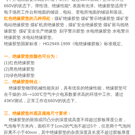
660V的状态下。弹性强、绝缘性能*, 表面有光泽。绝缘胶垫适用于
电子场所工作台和地面的铺设，电站、变电所地面的铺设和装设。
红色绝缘胶垫的几种用处：
煤矿绝缘胶垫 煤矿警示绝缘胶垫 煤矿变
电站绝缘胶垫 煤矿机房绝缘胶垫，煤矿安全绝缘胶垫 煤矿斑马线绝
缘胶垫 煤矿安全生产绝缘垫 刻字警示胶垫 水电绝缘胶垫 水电警示
绝缘胶垫 水电站绝缘胶垫。
绝缘胶垫国家标准： HG2949-1999《电绝缘橡胶板》标准规定。
一、绝缘胶垫按颜色可分为：
(1)红色绝缘胶垫
(2)黑色绝缘胶垫
(3)绿色绝缘胶垫
二、绝缘胶垫特点：
绝缘胶垫物理机械性能良好，具有优良的绝缘性能，绝缘胶垫可
在干燥的-35~+100℃空气中介电系数要求高的环境中工作。通过
43KV测试，正常工作在660V的状态下。
三、绝缘胶垫外观及规格尺寸要求：
绝缘胶垫的斑痕或凹凸分的深度或高度不得超过胶板厚度公差，
气泡每平方米内，面积不于1cm2的气泡不超过5个，任意两个气泡间
距离不小于40mm，其中绝缘胶垫的杂质深度及长度不超过胶板厚度