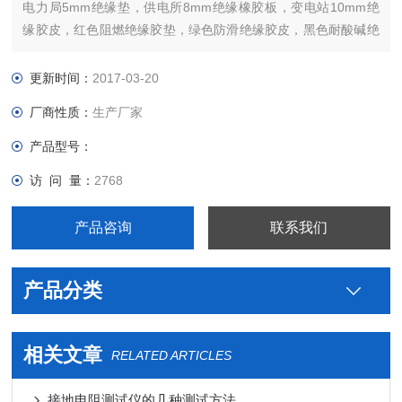
电力局5mm绝缘垫，供电所8mm绝缘橡胶板，变电站10mm绝
缘胶皮，红色阻燃绝缘胶垫，绿色防滑绝缘胶皮，黑色耐酸碱绝
缘胶垫，耐高压绝缘橡胶垫等产品，欢迎广大客户！
更新时间：
2017-03-20
厂商性质：
生产厂家
产品型号：
访 问 量：
2768
产品咨询
联系我们
产品分类
相关文章
RELATED ARTICLES
接地电阻测试仪的几种测试方法