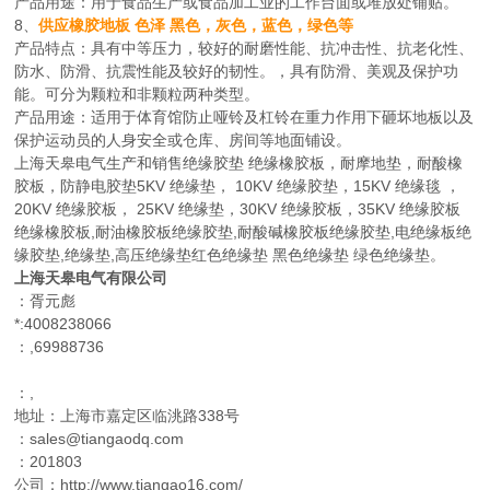
产品用途：用于食品生产或食品加工业的工作台面或堆放处铺贴。
8、
供应橡胶地板 色泽 黑色，灰色，蓝色，绿色等
产品特点：具有中等压力，较好的耐磨性能、抗冲击性、抗老化性、
防水、防滑、抗震性能及较好的韧性。，具有防滑、美观及保护功
能。可分为颗粒和非颗粒两种类型。
产品用途：适用于体育馆防止哑铃及杠铃在重力作用下砸坏地板以及
保护运动员的人身安全或仓库、房间等地面铺设。
上海天皋电气生产和销售绝缘胶垫 绝缘橡胶板，耐摩地垫，耐酸橡
胶板，防静电胶垫5KV 绝缘垫， 10KV 绝缘胶垫，15KV 绝缘毯 ，
20KV 绝缘胶板， 25KV 绝缘垫，30KV 绝缘胶板，35KV 绝缘胶板
绝缘橡胶板,耐油橡胶板绝缘胶垫,耐酸碱橡胶板绝缘胶垫,电绝缘板绝
缘胶垫,绝缘垫,高压绝缘垫红色绝缘垫 黑色绝缘垫 绿色绝缘垫。
上海天皋电气有限公司
：胥元彪
*:4008238066
：,69988736
：,
地址：上海市嘉定区临洮路338号
：sales@tiangaodq.com
：201803
公司：http://www.tiangao16.com/