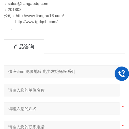
：sales@tiangaodq.com
：201803
公司：http://www.tiangao16.com/
http://www.tgdqsh.com/
,
产品咨询