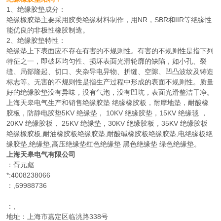
1、绝缘胶垫成分：
绝缘橡胶垫主要采用胶类绝缘材料制作，用NR，SBR和IIR等绝缘性
能优良的非极性橡胶制造。
2、绝缘胶垫特性：
绝缘垫上下表面应不存在有害的不规则性。有害的不规则性是指下列
特征之一，即破坏均匀性、损坏表面光滑轮廓的缺陷，如小孔、裂
缝、局部隆起、切口、夹杂导电异物、折缝、空隙、凹凸波纹及铸造
标志等。无害的不规则性是指生产过程中形成的表面不规则性。质量
好的绝缘胶垫没有异味，没有气泡，没有凹坑，表面光滑整洁干净。
上海天皋电气生产和销售绝缘胶垫 绝缘橡胶板，耐摩地垫，耐酸橡
胶板，防静电胶垫5KV 绝缘垫， 10KV 绝缘胶垫，15KV 绝缘毯 ，
20KV 绝缘胶板， 25KV 绝缘垫，30KV 绝缘胶板，35KV 绝缘胶板
绝缘橡胶板,耐油橡胶板绝缘胶垫,耐酸碱橡胶板绝缘胶垫,电绝缘板绝
缘胶垫,绝缘垫,高压绝缘垫红色绝缘垫 黑色绝缘垫 绿色绝缘垫。
上海天皋电气有限公司
：胥元彪
*:4008238066
：,69988736
：,
地址：上海市嘉定区临洮路338号