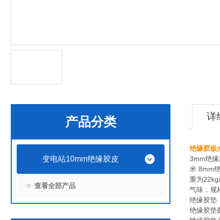
详
产品分类
绝缘胶板
变电站10mm绝缘胶皮
3mm绝缘
米 8mm
重为22
查看全部产品
气味，规
绝缘胶垫
绝缘胶垫