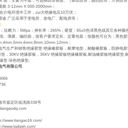
表 面：主要为平面，可选择防滑表面。（条纹防滑，圆扣防滑，方块防滑
 3-12mm X 500-2000mm；
在介电环境中工作，zui大绝缘电压10万伏；
用途 广泛应用于变电所、发电厂、配电房等；
：
8；扯断力：5Mpa；伸长率：265%；硬度：65±5色泽黑色或其它各种颜
皮纸、薄膜、编织袋，按客户要求定长、定重包装；按颜色可分为：黑色
m,4mm,5mm,6mm,8mm,10mm,12mm；
气生产和销售绝缘胶垫 绝缘橡胶板，耐摩地垫，耐酸橡胶板，防静电胶垫5KV 
绝缘垫，30KV 绝缘胶板，35KV 绝缘胶板绝缘橡胶板,耐油橡胶板绝缘胶
绝缘垫 绿色绝缘垫。
电气有限公司
8066
736
海市嘉定区临洮路338号
iangaodq.com
//www.tiangao16.com/
www.tgdqsh.com/