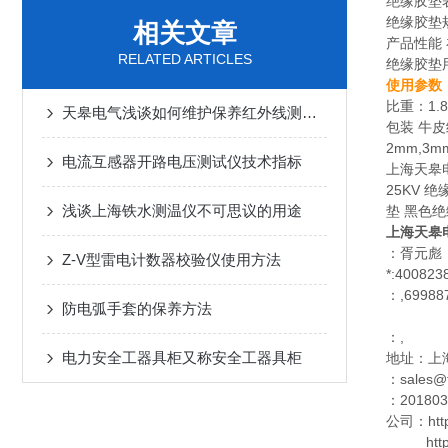
绝缘胶垫
绝缘胶垫规格
相关文章
产品性能 
RELATED ARTICLES
绝缘胶垫
使用参数
比重：1.
天皋电气浅谈如何维护保养红外线测温仪
包装 牛
2mm,3m
电流互感器开路电压测试仪技术指标
上海天皋电
25KV 
浅谈上海铁水测温仪不可思议的用途
垫 黑色
上海天皋
：胥元彪
Z-V型雷电计数器校验仪使用方法
*:400823
：,69988
防电弧手套的保养方法
：,
电力安全工器具柜又称安全工器具柜
地址：上
：sales@t
：201803
公司：http:
http://