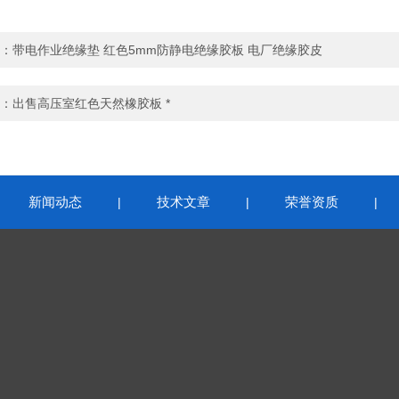
：
带电作业绝缘垫 红色5mm防静电绝缘胶板 电厂绝缘胶皮
：
出售高压室红色天然橡胶板 *
新闻动态
技术文章
荣誉资质
|
|
|
|