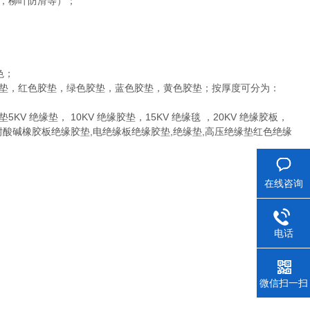
，柳叶防滑等）；
色；
胶垫，红色胶垫，绿色胶垫，蓝色胶垫，黄色胶垫；按厚度可分为：
绝缘垫， 10KV 绝缘胶垫，15KV 绝缘毯 ，20KV 绝缘胶板，
垫,耐酸碱橡胶板绝缘胶垫,电绝缘板绝缘胶垫,绝缘垫,高压绝缘垫红色绝缘
在线咨询
电话
微信扫一扫