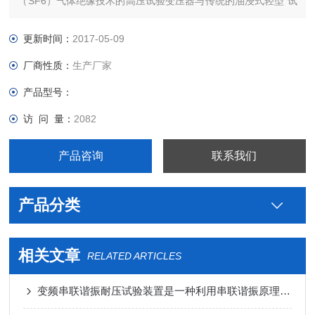
（SF6）气体绝缘技术的高压试验变压器与传统的油浸式轻型 试
验变压器相比，重量上减轻了20％－60％（视电压及容量等级而
定）。
更新时间：
2017-05-09
厂商性质：
生产厂家
产品型号：
访 问 量：
2082
产品咨询
联系我们
产品分类
相关文章
RELATED ARTICLES
变频串联谐振耐压试验装置是一种利用串联谐振原理进行高电压、大电流试验的设备