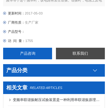
频率等于这个频率时，该电路将发生谐振。谐振时，电感上及电
容上获得的电压Z大，而大多数的被试品都可以等效成一个电容
器。
更新时间：
2017-05-03
厂商性质：
生产厂家
产品型号：
访 问 量：
1755
产品咨询
联系我们
产品分类
相关文章
RELATED ARTICLES
变频串联谐振耐压试验装置是一种利用串联谐振原理进行高电压、大电流试验的设备