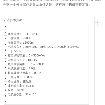
并联一个分压器作测量及反馈之用，这样就可构成该套装置。
+
产品技术指标：
●
●
环境温度：-10℃～45℃
●
工作湿度： ≤90%
海拔高度： ≤2000m
●
电源输入： 380V±10%三相或 220V±10%单相（10kW以
●
下）,50Hz
●
额定试验容量： 0～5000kVA
谐振电压： 0～1000kV
●
频率调节范围： 0.1～300Hz
●
系统测量精度： 1.0级
●
频率调节分辨率： 0.02Hz
不稳定度： ≤0.05%
●
输出波形： 正弦波
●
波形畸变率： ≤0.5%
●
噪声： 60dB
电抗器Q值： 30～120
●
●