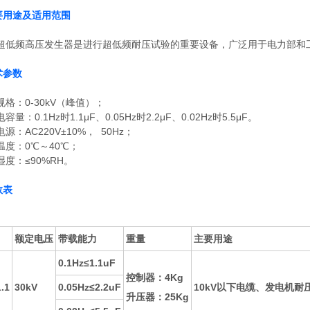
要用途及适用范围
超低频高压发生器是进行超低频耐压试验的重要设备，广泛用于电力部和
术参数
格：0-30kV（峰值）；
量：0.1Hz时1.1μF、0.05Hz时2.2μF、0.02Hz时5.5μF。
源：AC220V±10%， 50Hz；
温度：0℃～40℃；
度：≤90%RH。
数表
额定电压
带载能力
重量
主要用途
0.1Hz≤1.1uF
控制器：4Kg
.1
30kV
0.05Hz≤2.2uF
10kV以下电缆、发电机耐
升压器：25Kg