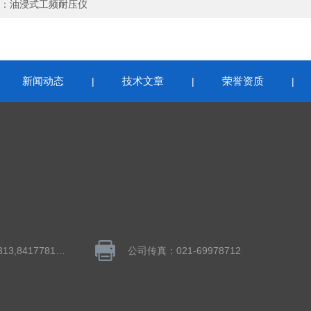
：
油浸式工频耐压仪
新闻动态
技术文章
荣誉资质
|
|
|
|
QQ：1043848313,841778195
公司传真：021-69978712