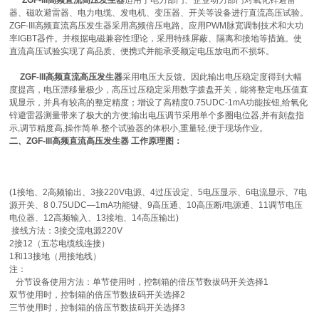
ZGF-III高频直流高压发生器
适用于电力部门、企业动力部门对氧化锌避雷
器、磁吹避雷器、电力电缆、发电机、变压器、开关等设备进行直流高压试验。
ZGF-III高频直流高压发生器采用高频倍压电路。应用PWM脉宽调制技术和大功
率IGBT器件。并根据电磁兼容性理论，采用特殊屏蔽、隔离和接地等措施。使
直流高压试验实现了高品质、便携式并能承受额定电压放电而不损坏。
ZGF-III高频直流高压发生器
采用电压大反馈。因此输出电压稳定度得到大幅
度提高，电压漂移量极少，高压过压稳定采用数字拨盘开关，能将整定电压值直
观显示，并具有较高的整定精度；增设了高精度0.75UDC-1mA功能按钮,给氧化
锌避雷器测量带来了极大的方便;输出电压调节采用单个多圈电位器,并有刻盘指
示,调节精度高,操作简单.整个试验器的体积小,重量轻,便于现场作业。
二、ZGF-III高频直流高压发生器 工作原理图：
(1接地、2高频输出、3接220V电源、4过压设定、5电压显示、6电流显示、7电
源开关、8 0.75UDC—1mA功能键、9高压通、10高压断/电源通、11调节电压
电位器、12高频输入、13接地、14高压输出)
接线方法：3接交流电源220V
2接12（五芯电缆线连接）
1和13接地（用接地线）
注：
分节设备使用方法：单节使用时，控制箱的倍压节数拔码开关选择1
双节使用时，控制箱的倍压节数拔码开关选择2
三节使用时，控制箱的倍压节数拔码开关选择3