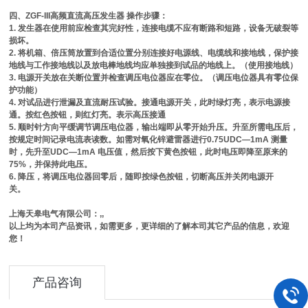
四、ZGF-III高频直流高压发生器 操作步骤：
1. 发生器在使用前应检查其完好性，连接电缆不应有断路和短路，设备无破裂等
损坏。
2. 将机箱、倍压筒放置到合适位置分别连接好电源线、电缆线和接地线，保护接
地线与工作接地线以及放电棒地线均应单独接到试品的地线上。（使用接地线）
3. 电源开关放在关断位置并检查调压电位器应在零位。（调压电位器具有零位保
护功能）
4. 对试品进行泄漏及直流耐压试验。接通电源开关，此时绿灯亮，表示电源接
通。按红色按钮，则红灯亮。表示高压接通
5. 顺时针方向平缓调节调压电位器，输出端即从零开始升压。升至所需电压后，
按规定时间记录电流表读数。如需对氧化锌避雷器进行0.75UDC—1mA 测量
时，先升至UDC—1mA 电压值，然后按下黄色按钮，此时电压即降至原来的
75%，并保持此电压。
6. 降压，将调压电位器回零后，随即按绿色按钮，切断高压并关闭电源开
关。
上海天皋电气有限公司：,,
以上均为本司产品资讯，如需更多，更详细的了解本司其它产品的信息，欢迎
您！
产品咨询