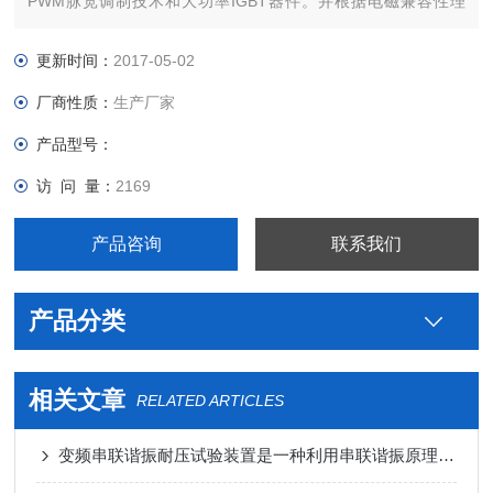
PWM脉宽调制技术和大功率IGBT器件。并根据电磁兼容性理
论，采用特殊屏蔽、隔离和接地等措施。使直流高压试验实现了
高品质、便携式并能承受额定电压放电而不损坏。
更新时间：
2017-05-02
厂商性质：
生产厂家
产品型号：
访 问 量：
2169
产品咨询
联系我们
产品分类
相关文章
RELATED ARTICLES
变频串联谐振耐压试验装置是一种利用串联谐振原理进行高电压、大电流试验的设备