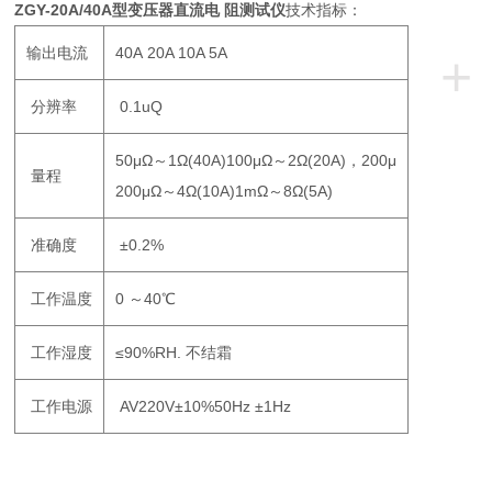
ZGY-20A/40A型变压器直流电 阻测试仪
技术指标：
输出电流
40A 20A 10A 5A
+
分辨率
0.1uQ
50μΩ～1Ω(40A)100μΩ～2Ω(20A)，200μ
量程
200μΩ～4Ω(10A)1mΩ～8Ω(5A)
准确度
±0.2%
工作温度
0 ～40℃
工作湿度
≤90%RH. 不结霜
工作电源
AV220V±10%50Hz ±1Hz