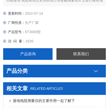
功能接地 电阻测试仪采用双钳口非接触测量技术无需打辅助地
极，也无需将接地体与负载隔离，实现了在线测量。在单点接地
系统、干扰性强等条件下，可以采用打辅助地极的测量方式进行
更新时间：
2022-07-14
测量。
厂商性质：
生产厂家
产品型号：
ET3000型
访 问 量：
3226
产品咨询
联系我们
产品分类
相关文章
RELATED ARTICLES
接地电阻测量仪的主要作用一起了解下