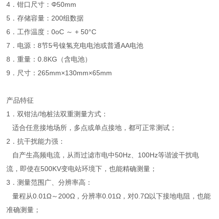
4．钳口尺寸：Φ50mm
5．存储容量：200组数据
6．工作温度：0oC ～ + 50°C
7．电源：8节5号镍氢充电电池或普通AA电池
8．重量：0.8KG（含电池）
9．尺寸：265mm×130mm×65mm
产品特征
1．双钳法/地桩法双重测量方式：
适合任意接地场所，多点或单点接地，都可正常测试；
2．抗干扰能力强：
自产生高频电流，从而过滤市电中50Hz、100Hz等谐波干扰电
流，即使在500KV变电站环境下，也能精确测量；
3．测量范围广、分辨率高：
量程从0.01Ω～200Ω，分辨率0.01Ω，对0.7Ω以下接地电阻，也能
准确测量；