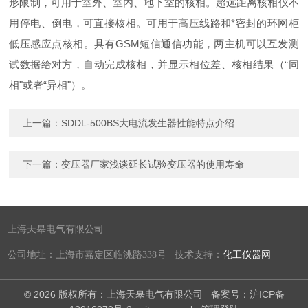
形限制，可用于室外、室内、地下室的核相。超远距离核相仪不
用停电、倒电，可直接核相。可用于高压线路和*密封的环网柜
低压感应点核相。具有GSM短信通信功能，两主机可以互发测
试数据给对方，自动完成核相，并显示相位差、核相结果（“同
相"或者“异相"）。
上一篇：
SDDL-500BS大电流发生器性能特点介绍
下一篇：
变压器厂家浅谈延长试验变压器的使用寿命
上海天皋电气有限公司
公司地址：上海市嘉定区临洮路338号 技术支持：
化工仪器网
© 2026 版权所有：上海天皋电气有限公司
备案号：沪ICP备