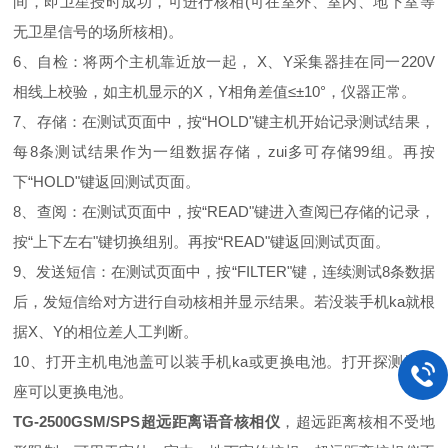
间，即卫星授时成功，可进行核相(可在室外、室内、地下室等
无卫星信号的场所核相)。
6、自检：将两个主机靠近放一起， X、Y采集器挂在同一220V
相线上校验，如主机显示的X，Y相角差值≤±10°，仪器正常。
7、存储：在测试页面中，按“HOLD"键主机开始记录测试结果，
每8条测试结果作为一组数据存储，zui多可存储99组。再按
下“HOLD"键返回测试页面。
8、查阅：在测试页面中，按“READ"键进入查阅已存储的记录，
按“上下左右"键切换组别。再按“READ"键返回测试页面。
9、发送短信：在测试页面中，按“FILTER"键，连续测试8条数据
后，发短信给对方进行自动核相并显示结果。若没装手机ka就根
据X、Y的相位差人工判断。
10、打开主机电池盖可以装手机ka或更换电池。打开探测器底
座可以更换电池。
TG-2500GSM/SPS超远距离语音核相仪
，超远距离核相不受地