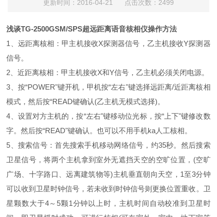
更新时间：2016-04-21 点击次数：2499
浅谈TG-2500GSM/SPS超远距离语音核相仪操作方法
1、远距离核相：甲主机接收X探测器信号，乙主机接收Y探测器
信号。
2、近距离核相：甲主机接收X和Y信号，乙主机必须关闭电源。
3、按“POWER"键开机，甲机按“左右"键选择远距离/近距离核相
模式，然后按“READ键确认(乙主机无模式选择)。
4、设置对方主机的，按“左右"键移动位光标，按“上下"键修改数
字。然后按“READ"键确认。也可以不用手机ka人工核相。
5、搜索信号：首先搜索手机移动网络信号，约35秒。然后搜索
卫星信号，将两个主机拿到室外无遮挡天空的空旷位置，(空旷
广场、十字路口、远离建筑物等)主机垂直朝向天空，1至3分钟
可以收到卫星时钟信号，若未收到时钟信号则更换位置重收。卫
星颗数大于4～5颗1分钟以上时，主机时间自动校准到卫星时