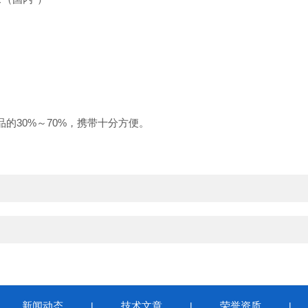
品的30%～70%，携带十分方便。
新闻动态
技术文章
荣誉资质
|
|
|
|