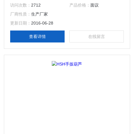
访问次数：
2712
产品价格：
面议
厂商性质：
生产厂家
更新日期：
2016-06-28
查看详情
在线留言