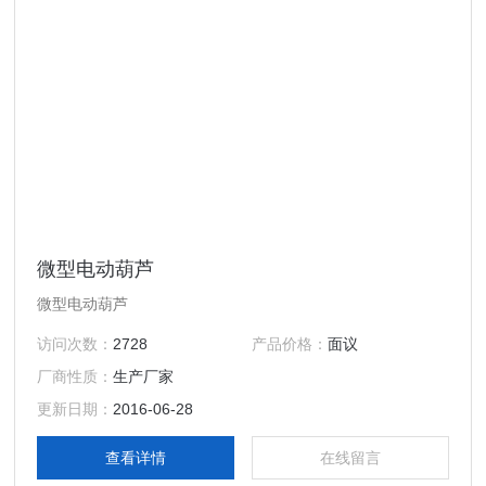
微型电动葫芦
微型电动葫芦
访问次数：
2728
产品价格：
面议
厂商性质：
生产厂家
更新日期：
2016-06-28
查看详情
在线留言