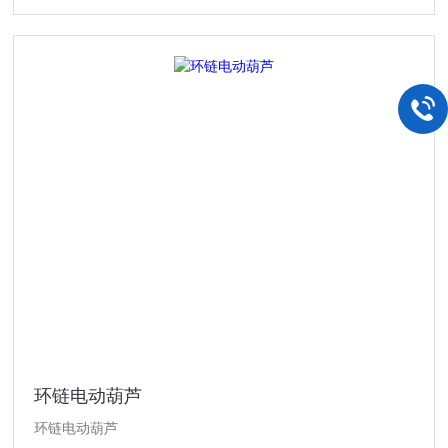
环链电动葫芦
环链电动葫芦