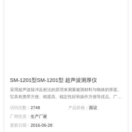
SM-1201型SM-1201型 超声波测厚仪
采用超声波脉冲反射法的原理来测量被测材料与物体的厚度。
它具有携带方便、精度高、稳定性好和操作方便等优点。广泛
应用于冶金、化工、造船、航空航天、电力、轻工、机械制造
访问次数：
2748
产品价格：
面议
等领域。适用于在不损伤和不破坏材料或设备结构的情况下，
厂商性质：
生产厂家
测量金属或非金属材料的厚度以及运行设备中的锅炉、管道、
容器、储油罐等静设备，由于腐蚀、锈蚀原因造成管壁厚
更新日期：
2016-06-28