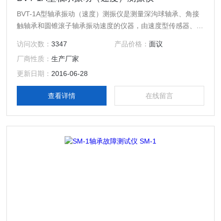
BVT-1A型轴承振动（速度）测振仪是测量深沟球轴承、角接
触轴承和圆锥滚子轴承振动速度的仪器，由速度型传感器、驱
动器、传感器位置调整装置、气动轴向加载器和测量放大器等
访问次数：
3347
产品价格：
面议
部件组成。经机械工业部组织鉴定，适合轴承制造厂用于轴承
厂商性质：
生产厂家
振动检测，电机厂和商检部门用于轴承验收，也适合高等院校
和科研机构用于轴承振动分析。
更新日期：
2016-06-28
查看详情
在线留言