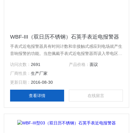
WBF-III（双日历不锈钢）石英手表近电报警器
手表式近电报警器具有时间计数和非接触式感应到电场就产生
音响报警的功能。当您佩戴手表式近电报警器而误入带电区和
误攀带电杆时，手表式近电报警器能及时发出连续的音响报警
访问次数：
2691
产品价格：
面议
信号，提醒作业人员注意危险，防止由于错觉和失误造成的触
厂商性质：
生产厂家
电伤亡事故。经过电力、铁路、油田、化工、煤矿等部门多年
使用，证明具有保证人身安全的作用，产生了良好的经济效
更新日期：
2016-08-30
应。
查看详情
在线留言