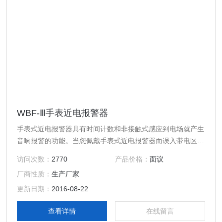
WBF-Ⅲ手表近电报警器
手表式近电报警器具有时间计数和非接触式感应到电场就产生
音响报警的功能。当您佩戴手表式近电报警器而误入带电区和
误攀带电杆时，手表式近电报警器能及时发出连续的音响报警
访问次数：
2770
产品价格：
面议
信号，提醒作业人员注意危险，防止由于错觉和失误造成的触
厂商性质：
生产厂家
电伤亡事故。经过电力、铁路、油田、化工、煤矿等部门多年
使用，证明具有保证人身安全的作用，产生了良好的经济效
更新日期：
2016-08-22
应。
查看详情
在线留言