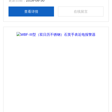
使用，证明具有保证人身安全的作用，产生了良好的经济效
更新日期：
2016-08-30
应。
查看详情
在线留言