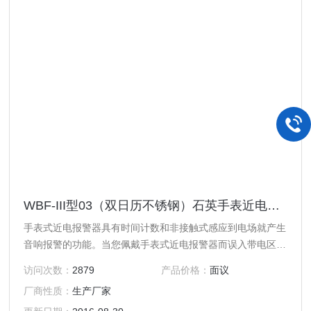
WBF-III型03（双日历不锈钢）石英手表近电报警器
手表式近电报警器具有时间计数和非接触式感应到电场就产生
音响报警的功能。当您佩戴手表式近电报警器而误入带电区和
误攀带电杆时，手表式近电报警器能及时发出连续的音响报警
访问次数：
2879
产品价格：
面议
信号，提醒作业人员注意危险，防止由于错觉和失误造成的触
厂商性质：
生产厂家
电伤亡事故。经过电力、铁路、油田、化工、煤矿等部门多年