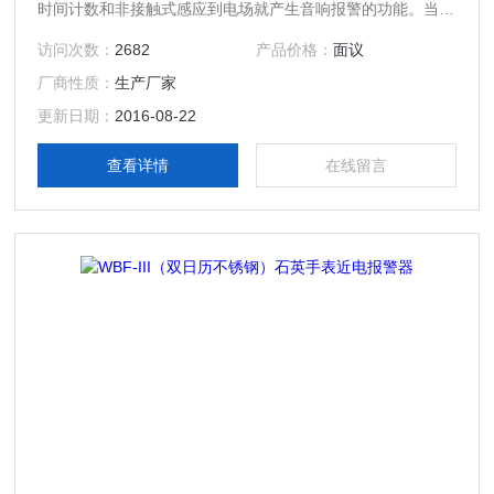
时间计数和非接触式感应到电场就产生音响报警的功能。当您
佩戴手表式近电报警器而误入带电区和误攀带电杆时，手表式
访问次数：
2682
产品价格：
面议
近电报警器能及时发出连续的音响报警信号，提醒作业人员注
厂商性质：
生产厂家
意危险，防止由于错觉和失误造成的触电伤亡事故。经过电
力、铁路、油田、化工、煤矿等部门多年使用，证明具有保证
更新日期：
2016-08-22
人身安全的作用，产生了良好的经济效应。
查看详情
在线留言