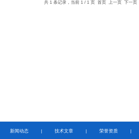
共 1 条记录，当前 1 / 1 页 首页 上一页 下一
新闻动态
技术文章
荣誉资质
|
|
|
|