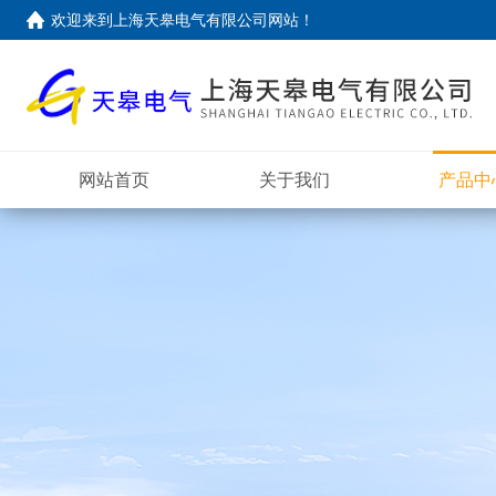
欢迎来到上海天皋电气有限公司网站！
网站首页
关于我们
产品中