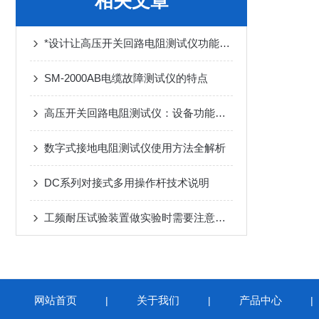
相关文章
*设计让高压开关回路电阻测试仪功能更*
SM-2000AB电缆故障测试仪的特点
高压开关回路电阻测试仪：设备功能、应用及前景
数字式接地电阻测试仪使用方法全解析
DC系列对接式多用操作杆技术说明
工频耐压试验装置做实验时需要注意事项
网站首页
关于我们
产品中心
|
|