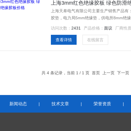
上海3mm红色绝缘胶板 绿色防滑
上海天皋电气有限公司主要生产销售产品有：1
胶垫，电力局5mm绝缘垫，供电所8mm绝
缘胶皮，黑色耐酸碱绝缘胶垫，耐高压绝缘
访问次数：
2431
产品价格：
面议
厂商性
查看详情
在线留言
共 4 条记录，当前 1 / 1 页 首页 上一页 下一
新闻动态
技术文章
荣誉资质
|
|
|
|