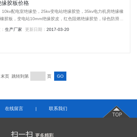
绝缘胶板价格
0kv配电室绝缘垫，25kv变电站绝缘胶垫，35kv电力机房绝缘橡
缘橡胶板，变电站10mm绝缘胶皮，红色阻燃绝缘胶垫，绿色防滑绝
橡胶垫等产品，欢迎广大客户！
质：
生产厂家
更新日期：
2017-03-20
页 末页 跳转到第
页
在线留言
联系我们
|
扫一扫
更多精彩