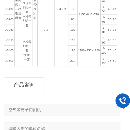
单列
空
42
气冷却
式：
气/
1-
割炬一
LG160
二档
水
0.3-0.6
70
40
16
55
套
电流
冷
1150×640×770
水冷却
1-
调节
却
LG200
90
50
20
割炬一
65
套
1-
LG250
0.2
110
60
24
80
2-
LG315
150
65
35
水冷却
90
割炬一
2-
LG400
套
190
1180×950×1120
70
40
100
*割炬
2-
一套
LG500
230
75
50
110
产品咨询