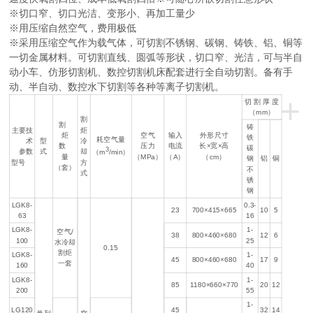
※切口窄、切口光洁、变形小、再加工量少
※用压缩自然空气，费用极低
※采用压缩空气作为载气体，可切割不锈钢、碳钢、铸铁、铝、铜等
一切金属材料。可切割直线、圆弧等形状，切口窄、光洁，可与半自
动小车、仿形切割机、数控切割机床配套进行全自动切割。备有手
动、半自动、数控水下切割等各种等离子切割机。
+
切 割 厚 度
（mm）
割
割
铸
主要技
炬
炬
空气
输入
外形尺寸
铁
耗空气量
术
型
冷
数
压力
电流
长×宽×高
碳
3
参数
式
却
（m
/min）
量
（MPa）
（A）
（cm）
钢
铝
铜
型号
方
（套）
不
式
锈
钢
LGK8-
0.3-
23
700×415×665
10
5
63
16
LGK8-
1-
空气/
38
800×460×680
12
6
100
25
水冷却
0.15
割炬
LGK8-
1-
45
800×460×680
17
9
一套
160
40
LGK8-
1-
85
1180×660×770
20
12
200
55
1-
LG120
45
32
14