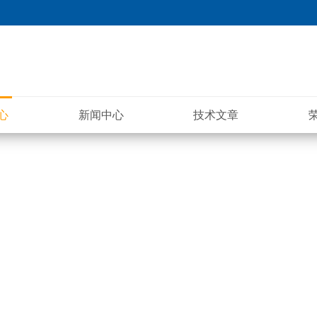
心
新闻中心
技术文章