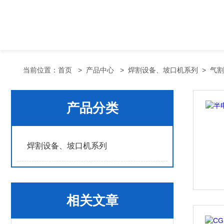
当前位置：
首页
>
产品中心
>
焊割设备、坡口机系列
>
气割
产品分类
焊割设备、坡口机系列
相关文章