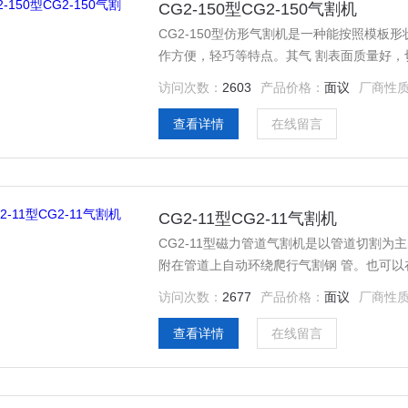
CG2-150型CG2-150气割机
CG2-150型仿形气割机是一种能按照模
作方便，轻巧等特点。其气 割表面质量好
种十分理想的气割机。
访问次数：
2603
产品价格：
面议
厂商性
查看详情
在线留言
CG2-11型CG2-11气割机
CG2-11型磁力管道气割机是以管道切割为
附在管道上自动环绕爬行气割钢 管。也可以
访问次数：
2677
产品价格：
面议
厂商性
查看详情
在线留言