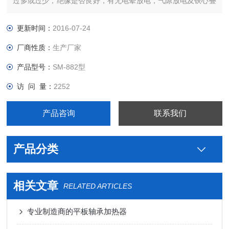
过多或过少，绝缘是否良好，有无电晕放电，气隙放电及铁心叠
压过紧等故障。进行耐压试验，对地绝缘是否短路或击穿，以及
其它情况。
更新时间：
2016-07-24
厂商性质：
生产厂家
产品型号：
SM-882型
访 问 量：
2252
产品咨询
联系我们
产品分类
相关文章
RELATED ARTICLES
专业制造商的平板轴承加热器