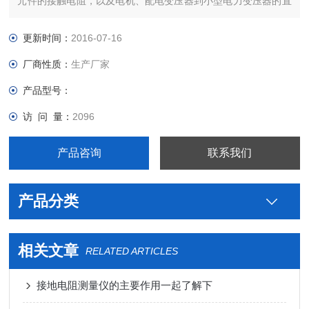
元件的接触电阻，以及电机、配电变压器到小型电力变压器的直
阻快速测试。适宜不同的测试环境，具有*的反电势保护功能和现
场抗干扰能力，取代直流单、双臂电桥，提高测量速度。
更新时间：
2016-07-16
厂商性质：
生产厂家
产品型号：
访 问 量：
2096
产品咨询
联系我们
产品分类
相关文章
RELATED ARTICLES
接地电阻测量仪的主要作用一起了解下