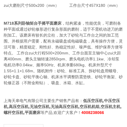
zui大磨削尺寸500x200（mm） 工作台尺寸457X180（mm）
M718系列卧轴矩台手摇平面磨床
，结构紧凑，性能优良，可磨削各
种平面或通过砂轮修形进行复杂形面的磨削，适于不需机动进刀的磨
削加工。该磨床有较长的立柱，加大了砂轮与工作台之间的加工范
围。并根据用户需要，配有永磁吸盘或电磁吸盘，具有操作方便，灵
活可靠，精度稳定、刚性好、热稳定性好、噪声低、维护保养方便等
特点。 工作台zui大行程500×200mm、工作台面至主轴中心zui大距
离400mm、磨头主轴转速2850rpm、磨头电机功率1.1kw、冷却泵
电机功率0.04kw、频率50Hz、机床净重680kg、机床外型尺寸
1.55×1.1×1.68m。随机附件：砂轮、标准工具、拆砂轮盘用螺母、
砂轮卡盘、砂轮平衡心轴、机床水平调整防震垫铁、砂轮平衡架、砂
轮修正器（不附金刚钻）、吸盘、水箱、水缸。
上海天皋电气有限公司主要生产销售产品有：
低压空压机,中压空压
机,高压空压机,无油空压机,无油高压空压机,空压机机组,空压机主机,
螺杆空压机,平面磨床
等产品;欢迎广大客户！
4008238066