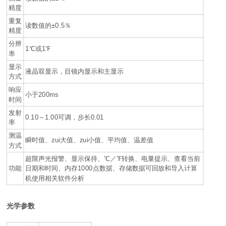
精度
重复
读数值的±0.5％
精度
分辨
1℃或1℉
率
显示
液晶双显示，目镜内显示和主显示
方式
响应
小于200ms
时间
发射
0.10～1.00可调，步长0.01
率
测温
瞬时值、zui大值、zui小值、平均值、温差值
方式
超限声光报警、显示保持、℃／℉转换、电量提示、查看当前
功能
日期和时间、内存1000点数据、存储数据可回放和导入计算
机使用相关软件分析
光学参数