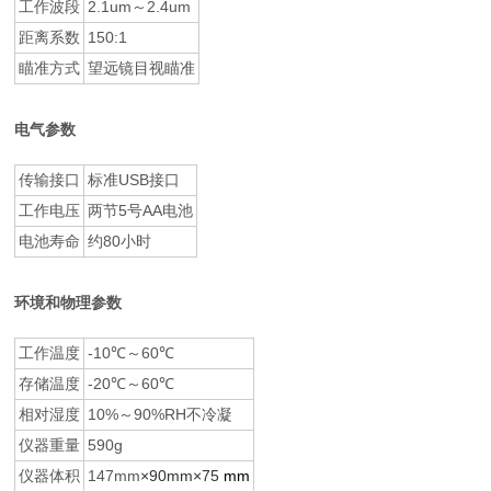
工作波段
2.1um～2.4um
距离系数
150:1
瞄准方式
望远镜目视瞄准
电气参数
传输接口
标准USB接口
工作电压
两节5号AA电池
电池寿命
约80小时
环境和物理参数
工作温度
-10℃～60℃
存储温度
-20℃～60℃
相对湿度
10%～90%RH不冷凝
仪器重量
590g
仪器体积
147mm
×90mm×75
mm