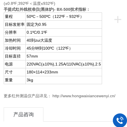
(±0.8ºF;392ºF＜温度≤932ºF)
手提式红外线校准仪(黑体炉)- BX-500技术指标：
+
量程
50ºC－500ºC（122ºF－932ºF）
目标发射率
固定为0.95
分辨率
0.1ºC/0.1ºF
加热时间
40到zui大温度
冷却时间
45分钟到100ºC（122ºF）
目标直径
57mm
电源
220VAC(±10%),1.25A/110VAC(±10%),2.5
尺寸
180×114×233mm
重量
3kg
更多红外测温仪产品详见： http://www.hongwaixiancewenyi.cn/
产品咨询