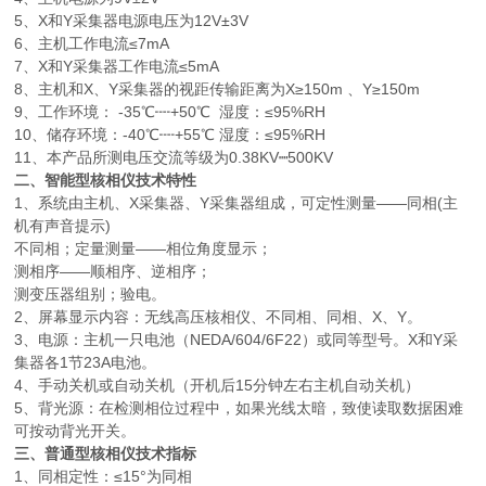
5、X和Y采集器电源电压为12V±3V
6、主机工作电流≤7mA
7、X和Y采集器工作电流≤5mA
8、主机和X、Y采集器的视距传输距离为X≥150m 、Y≥150m
9、工作环境： -35℃┉+50℃ 湿度：≤95%RH
10、储存环境：-40℃┉+55℃ 湿度：≤95%RH
11、本产品所测电压交流等级为0.38KV┉500KV
二、智能型核相仪技术特性
1、系统由主机、X采集器、Y采集器组成，可定性测量——同相(主
机有声音提示)
不同相；定量测量——相位角度显示；
测相序——顺相序、逆相序；
测变压器组别；验电。
2、屏幕显示内容：无线高压核相仪、不同相、同相、X、Y。
3、电源：主机一只电池（NEDA/604/6F22）或同等型号。X和Y采
集器各1节23A电池。
4、手动关机或自动关机（开机后15分钟左右主机自动关机）
5、背光源：在检测相位过程中，如果光线太暗，致使读取数据困难
可按动背光开关。
三、普通型核相仪技术指标
1、同相定性：≤15°为同相