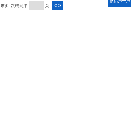
微信扫一扫
页 末页 跳转到第
页