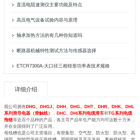
直流电阻速测仪主要功能及特点
高压电气设备试验内容与原理
轴承加热方法的有几种你知道吗
断路器机械特性测试方法与传感器选择
ETCR7300A-大口径三相钳形功率表技术规格
详细介绍
我公司拥有
DHG、DHGJ、DHH、DHG、DHT、DHR、DHK、DHL
系列滑导电器（滑触线）
，
DHC、DHI系列电缆滑车
和
TG系列电缆
拖链
等近百个品种的产品，各主导产品年生产能力均可达数十万米，
并在全国得到了广泛应用。
母线槽也是公司主营项目，有密集型、空气型、防火型、防火型、高
强型、智能型等低压母线槽、照明母线及高压共箱、离相母线等。欢