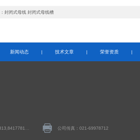
：
封闭式母线 封闭式母线槽
新闻动态
技术文章
荣誉资质
|
|
|
|
QQ：1043848313,841778195
公司传真：021-69978712