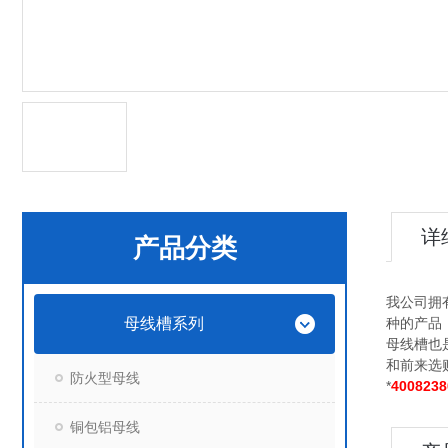
详
产品分类
我公司拥
母线槽系列
种的产品
母线槽也
和前来选
防火型母线
*
4008238
铜包铝母线