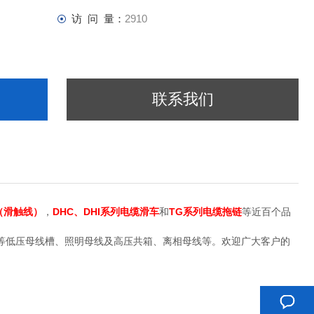
访 问 量：
2910
联系我们
器（滑触线）
，
DHC、DHI系列电缆滑车
和
TG系列电缆拖链
等近百个品
等低压母线槽、照明母线及高压共箱、离相母线等。欢迎广大客户的