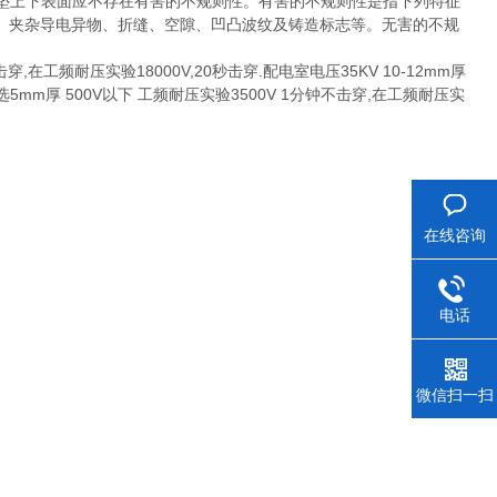
绝缘垫上下表面应不存在有害的不规则性。有害的不规则性是指下列特征
、夹杂导电异物、折缝、空隙、凹凸波纹及铸造标志等。无害的不规
,在工频耐压实验18000V,20秒击穿.配电室电压35KV 10-12mm厚
选5mm厚 500V以下 工频耐压实验3500V 1分钟不击穿,在工频耐压实
在线咨询
电话
微信扫一扫