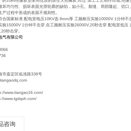
产的10kv绝缘胶垫采用优质的原生天然橡胶,经过*加工工艺制作而成,
破坏均匀性、损坏表面光滑轮廓的缺陷，如小孔、裂缝、局部隆起、切口
生产过程中形成的表面不规则性。
合国家标准:配电室电压10KV选 8mm厚 工频耐压实验10000V 1分钟不击穿
验15000V 1分钟不击穿,在工频耐压实验26000V,20秒击穿.配电室低压 
V,20秒击穿。
电气有限公司
8066
736
海市嘉定区临洮路338号
iangaodq.com
//www.tiangao16.com/
www.tgdqsh.com/
品咨询