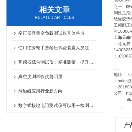
我公司生
之一，即
相关文章
则性是指
RELATED ARTICLES
绝缘胶垫符
工频耐压实
验10000
变压器容量空负载测试仪具体特点
上海天皋
：胥元彪
使用绝缘靴手套耐压试验装置人员注意问题
*:400823
：,69988
互感器综合测试仪：精准测量，提升效率
：,
地址：上
真空度测试仪优势明显
：sales@t
：201803
滑触线应用行业新方向
公司：http:
http://
数字式接地电阻测试仪可以用来检测以下项目
,
产