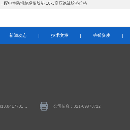
：
配电室防滑绝缘橡胶垫 10kv高压绝缘胶垫价格
新闻动态
技术文章
荣誉资质
|
|
|
|
QQ：1043848313,841778195
公司传真：021-69978712