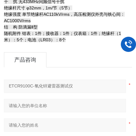
干 扰 无433MHz同频信号干扰
绝缘杆尺寸 φ32mm，1m/节（5节）
绝缘强度 单节绝缘杆AC110kV/rms，高压检测仪外壳与铁心间：
AC1000V/rms
结 构 防滴漏Ⅱ型
随机附件 钳表：1件；接收器：1件；仪表箱：1件；绝缘杆（1
米）：5个；电池（LR03）：8个
产品咨询