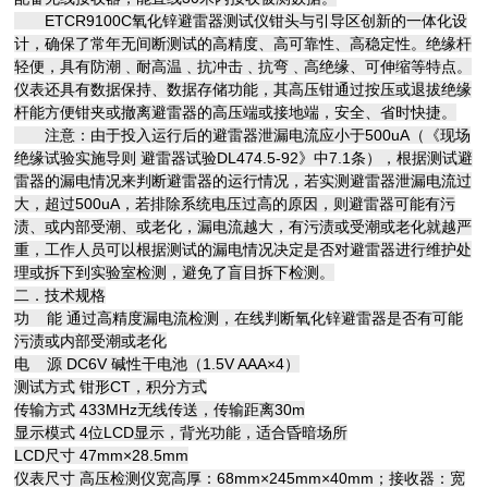
ETCR9100C氧化锌避雷器测试仪钳头与引导区创新的一体化设
计，确保了常年无间断测试的高精度、高可靠性、高稳定性。绝缘杆
轻便，具有防潮﹑耐高温﹑抗冲击﹑抗弯﹑高绝缘、可伸缩等特点。
仪表还具有数据保持、数据存储功能，其高压钳通过按压或退拔绝缘
杆能方便钳夹或撤离避雷器的高压端或接地端，安全、省时快捷。
注意：由于投入运行后的避雷器泄漏电流应小于500uA（《现场
绝缘试验实施导则 避雷器试验DL474.5-92》中7.1条），根据测试避
雷器的漏电情况来判断避雷器的运行情况，若实测避雷器泄漏电流过
大，超过500uA，若排除系统电压过高的原因，则避雷器可能有污
渍、或内部受潮、或老化，漏电流越大，有污渍或受潮或老化就越严
重，工作人员可以根据测试的漏电情况决定是否对避雷器进行维护处
理或拆下到实验室检测，避免了盲目拆下检测。
二．技术规格
功 能 通过高精度漏电流检测，在线判断氧化锌避雷器是否有可能
污渍或内部受潮或老化
电 源 DC6V 碱性干电池（1.5V AAA×4）
测试方式 钳形CT，积分方式
传输方式 433MHz无线传送，传输距离30m
显示模式 4位LCD显示，背光功能，适合昏暗场所
LCD尺寸 47mm×28.5mm
仪表尺寸 高压检测仪宽高厚：68mm×245mm×40mm；接收器：宽