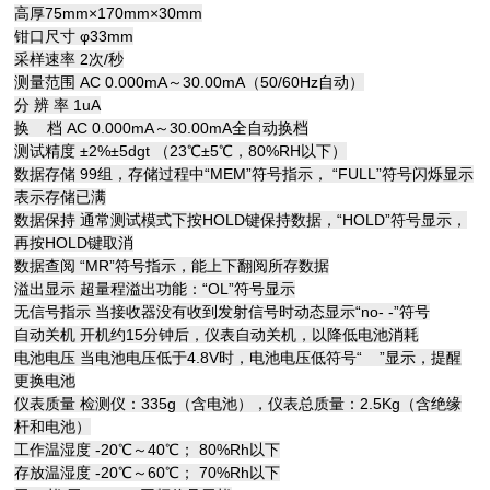
高厚75mm×170mm×30mm
钳口尺寸 φ33mm
采样速率 2次/秒
测量范围 AC 0.000mA～30.00mA（50/60Hz自动）
分 辨 率 1uA
换 档 AC 0.000mA～30.00mA全自动换档
测试精度 ±2%±5dgt （23℃±5℃，80%RH以下）
数据存储 99组，存储过程中“MEM”符号指示， “FULL”符号闪烁显示
表示存储已满
数据保持 通常测试模式下按HOLD键保持数据，“HOLD”符号显示，
再按HOLD键取消
数据查阅 “MR”符号指示，能上下翻阅所存数据
溢出显示 超量程溢出功能：“OL”符号显示
无信号指示 当接收器没有收到发射信号时动态显示“no- -”符号
自动关机 开机约15分钟后，仪表自动关机，以降低电池消耗
电池电压 当电池电压低于4.8V时，电池电压低符号“ ”显示，提醒
更换电池
仪表质量 检测仪：335g（含电池），仪表总质量：2.5Kg（含绝缘
杆和电池）
工作温湿度 -20℃～40℃； 80%Rh以下
存放温湿度 -20℃～60℃； 70%Rh以下