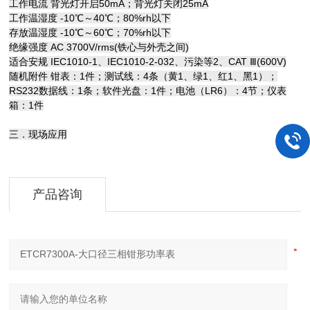
工作电流 背光灯开启50mA；背光灯关闭25mA
工作温湿度 -10℃～40℃；80%rh以下
存放温湿度 -10℃～60℃；70%rh以下
绝缘强度 AC 3700V/rms(铁心与外壳之间)
适合安规 IEC1010-1、IEC1010-2-032、污染等2、CAT Ⅲ(600V)
随机附件 钳表：1件；测试线：4条（黄1、绿1、红1、黑1）；
RS232数据线：1条；软件光盘：1件；电池（LR6）：4节；仪表
箱：1件
三．现场应用
产品咨询