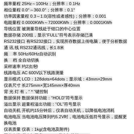
频率量程 25Hz～100Hz；分辨率：0.1Hz
相位量程 0.0°～360.0°；分辨率：0.1°
功率因素量程 0.3～1.0(容性或者感性)；分辨率：0.001
电能量程 0.0000KWh～72000KWh；分辨率：0.0001KWh
导线位置 被测量导线处于钳口的中心位置
数据存储 200组，显示“FULL”符号表示存储已满
RS232接口 有RS232接口，实现所存数据上传电脑，便于分析数据
通 讯 线 RS232通讯线，长1.8米
频 率 50Hz/60Hz自动识别
换 档 全自动切换
采样速率 约2次/秒
线路电压 AC 600V以下线路测量
显示模式 LCD：128dots×64dots；显示域：43mm×29mm
仪表尺寸 长275mm×宽145mm×厚40mm
背 光 灯 有，“ * ”键控制
数据保持 数据保持功能：“HOLD”符号显示
溢出显示 超量程溢出功能：“OL”符号显示
自动关机 开机约15分钟后，仪表自动关机，以降低电池消耗
电池电压 当电池电压降到约5.2V时，电池电压低符号显示，提醒更
换电池
仪表质量 仪表：1kg(含电池及附件)