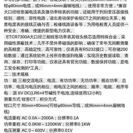
钳φ80mm电缆，或96mm×4mm扁钢地线），使用非常方便，*兼容
大口径钳形漏电流表及微功率钳表的功能，还能用于判别变压器接线
组别、感性、容性电路，读出差动保护各组CT之间的相位关系，检
查电度表的接线正确与否，检修线路设备等，为用电检查人员提供一
种安全、准确、便捷的新型电力仪表。
ETCR7300A大口径三相钳形功率表其钳头铁芯选用特殊合金，采
用磁性屏蔽技术，几乎不受外界磁场的影响，确保了常年无间断测量
的高精度、高稳定性、高可靠性，仪表具有RS232接口，可存储200
组数据，通过系统软件上传所存数据到电脑，实现历史数据读取、查
询、保存、打印等功能。仪表还具有背光功能、数据保持功能，是电
工安全检测的*工具。
二．技术规格
功 能 三相交流电压、电流、有功功率、无功功率、视在功率、总
功率、电流与电压的相位、相电压之间的相位、频率、电能、相序等
电 源 6V DC(LR6×4节碱性干电池,连续使用12小时)
测量方式 钳形CT，积分方式
钳口尺寸 80mm×80mm(可钳φ80mm导线，或96mm×4mm扁钢地
线)
电流量程 AC 0.0A～2000A；分辨率0.1A
功率量程 AC 0.0KW～1200KW；分辨率0.1KW
电压测量 AC 0～600V；分辨率0.01V