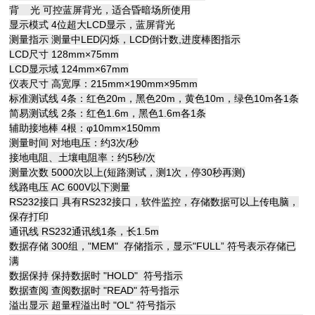
背 光 可控蓝屏背光，适合昏暗场所使用
显示模式 4位超大LCD显示，蓝屏背光
测量指示 测量中LED闪烁，LCD倒计数,进度棒图指示
LCD尺寸 128mm×75mm
LCD显示域 124mm×67mm
仪表尺寸 高宽厚：215mm×190mm×95mm
标准测试线 4条：红色20m，黑色20m，黄色10m，绿色10m各1条
简易测试线 2条：红色1.6m，黑色1.6m各1条
辅助接地棒 4根：φ10mm×150mm
测量时间 对地电压：约3次/秒
接地电阻、土壤电阻率：约5秒/次
测量次数 5000次以上(短路测试，测1次，停30秒再测)
线路电压 AC 600V以下测量
RS232接口 具有RS232接口，软件监控，存储数据可以上传电脑，
保存打印
通讯线 RS232通讯线1条，长1.5m
数据存储 300组，"MEM" 存储指示，显示"FULL” 符号表示存储已
满
数据保持 保持数据时 "HOLD" 符号指示
数据查阅 查阅数据时 "READ" 符号指示
溢出显示 超量程溢出时 "OL" 符号指示