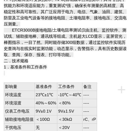
扰能力和环境适应能力，重复测试*强，确保长年测量的高精度、高
稳定性和高可靠性。其广泛应用于电力、电信、气象、油田、建筑、
防雷及工业电气设备等的接地电阻、土壤电阻率、接地电压、交流电
压测量。
ETCR3000B接地电阻/
土壤电阻率测试仪
由主机、监控软件、测
试线、辅助接地棒、通讯线等组成。主机超大LCD显示，蓝屏背光，
棒图指示，一目了然。同时能存储300组数据，通过监控软件实现历
史查询与在线实时监测功能，动态显示，告警指示，具有历史数据读
取、查阅、保存、报表、打印等功能。
二．技术规格
1．基准条件和工作条件
+
影响量
基准条件
工作条件
备注
环境温度
23℃±1℃
-10℃～40℃
----
环境湿渡
40%～60%
＜80%
----
仪表工作电压
9V±0.1V
9V±1.5V
----
辅助接地电阻值
＜100Ω
＜30kΩ
rC、rP
干扰电压
无
＜20V
----