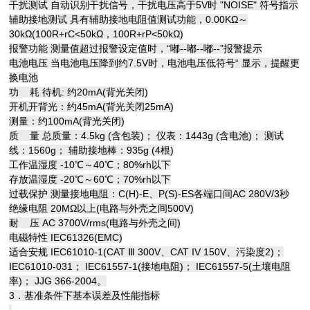
干扰测试 自动识别干扰信号，干扰电压高于5V时 "NOISE" 符号指示
辅助接地测试 具有辅助接地电阻值测试功能，0.00KΩ～
30kΩ(100R+rC<50kΩ，100R+rP<50kΩ)
报警功能 测量值超过报警设定值时，“嘟--嘟--嘟--”报警提示
电池电压 当电池电压降到约7.5V时，电池电压低符号“ 显示，提醒更
换电池
功 耗 待机: 约20mA(背光关闭)
开机开背光：约45mA(背光关闭25mA)
测量：约100mA(背光关闭)
质 量 总质量：4.5kg (含包装)； 仪表：1443g (含电池)； 测试
线：1560g； 辅助接地棒：935g (4根)
工作温湿度 -10℃～40℃；80%rh以下
存放温湿度 -20℃～60℃；70%rh以下
过载保护 测量接地电阻：C(H)-E、P(S)-ES各端口间AC 280V/3秒
绝缘电阻 20MΩ以上(电路与外壳之间500V)
耐 压 AC 3700V/rms(电路与外壳之间)
电磁特性 IEC61326(EMC)
适合安规 IEC61010-1(CAT Ⅲ 300V、CAT IV 150V、污染度2)；
IEC61010-031； IEC61557-1(接地电阻)； IEC61557-5(土壤电阻
率)； JJG 366-2004。
3．基准条件下基本误差及性能指标