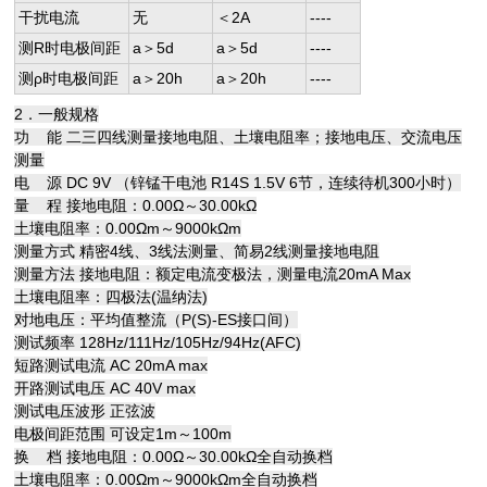
干扰电流
无
＜2A
----
测R时电极间距
a＞5d
a＞5d
----
测ρ时电极间距
a＞20h
a＞20h
----
2．一般规格
功 能 二三四线测量接地电阻、土壤电阻率；接地电压、交流电压
测量
电 源 DC 9V （锌锰干电池 R14S 1.5V 6节，连续待机300小时）
量 程 接地电阻：0.00Ω～30.00kΩ
土壤电阻率：0.00Ωm～9000kΩm
测量方式 精密4线、3线法测量、简易2线测量接地电阻
测量方法 接地电阻：额定电流变极法，测量电流20mA Max
土壤电阻率：四极法(温纳法)
对地电压：平均值整流（P(S)-ES接口间）
测试频率 128Hz/111Hz/105Hz/94Hz(AFC)
短路测试电流 AC 20mA max
开路测试电压 AC 40V max
测试电压波形 正弦波
电极间距范围 可设定1m～100m
换 档 接地电阻：0.00Ω～30.00kΩ全自动换档
土壤电阻率：0.00Ωm～9000kΩm全自动换档