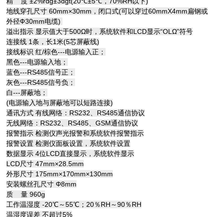
精 度 ±2%rdg±3dgt(20℃±5℃，70%RH以下)
地线穿孔尺寸 60mm×30mm，闭口式(可以穿过60mmX4mm扁钢或
外径Ф30mm电缆)
溢出指示 显示值大于500Ω时，系统软件和LCD显示“OLΩ”符号
连接线 1条，长1米(5芯屏蔽线)
接线标识 红/棕色---电源输入正；
黑色---电源输入地；
蓝色---RS485信号正；
灰色---RS485信号负；
白---屏蔽地；
(电源输入地与屏蔽地可以短路连接)
通讯方式 有线网络：RS232、RS485通信协议
无线网络：RS232、RS485、GSM通信协议
报警指示 检测仪声光报警和系统软件报警指示
报警设置 检测仪面板设置，系统软件设置
数据显示 4位LCD直接显示，系统软件显示
LCD尺寸 47mm×28.5mm
外形尺寸 175mm×170mm×130mm
安装螺丝孔尺寸 Φ8mm
质 量 960g
工作温湿度 -20℃～55℃；20％RH～90％RH
温湿度误差 不超过5%