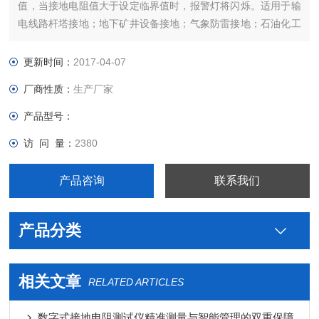
值，当接地电阻值大于设定临界值时，报警灯将闪烁。适用于输
电线路杆塔接地；地下矿井设备接地；气象防雷接地；石油化工
接地；通讯接地；铁路设施接地；建筑接地、电气设备接地等
等。
更新时间：
2017-04-07
厂商性质：
生产厂家
产品型号：
访 问 量：
2380
产品咨询
联系我们
产品分类
相关文章
RELATED ARTICLES
数字式接地电阻测试仪精准测量与智能管理的双重保障