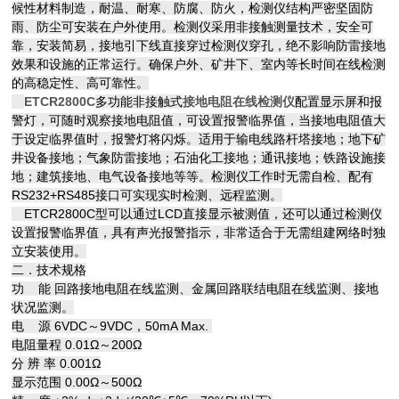
候性材料制造，耐温、耐寒、防腐、防火，检测仪结构严密坚固防
雨、防尘可安装在户外使用。检测仪采用非接触测量技术，安全可
靠，安装简易，接地引下线直接穿过检测仪穿孔，绝不影响防雷接地
效果和设施的正常运行。确保户外、矿井下、室内等长时间在线检测
的高稳定性、高可靠性。
ETCR2800C
多功能非接触式
接地电阻在线检测仪
配置显示屏和报
警灯，可随时观察接地电阻值，可设置报警临界值，当接地电阻值大
于设定临界值时，报警灯将闪烁。适用于输电线路杆塔接地；地下矿
井设备接地；气象防雷接地；石油化工接地；通讯接地；铁路设施接
地；建筑接地、电气设备接地等等。检测仪工作时无需自检、配有
RS232+RS485接口可实现实时检测、远程监测。
ETCR2800C型可以通过LCD直接显示被测值，还可以通过检测仪
设置报警临界值，具有声光报警指示，非常适合于无需组建网络时独
立安装使用。
二．技术规格
功 能 回路接地电阻在线监测、金属回路联结电阻在线监测、接地
状况监测。
电 源 6VDC～9VDC，50mA Max.
电阻量程 0.01Ω～200Ω
分 辨 率 0.001Ω
显示范围 0.00Ω～500Ω