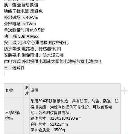
换 档 全自动换档
地线干扰电流 应避免
外部磁场 ＜40A/m
外部电场 ＜1V/m
单次测量时间 约0.5秒
功 耗 50mA Max.
安 装 地线穿心通过检测仪中心孔
防护等级 电路板、传感器*封闭
安装要求 避免雨淋、防水浸安装
供电方式 外部提供电源或太阳能电池板加蓄电池供电
三．选购件
+
图
名称
说明
片
采用304不锈钢板制造，具有防雨、防尘、防盗、防
碰撞功能，为检测仪提供可靠保护。可放置蓄电
不锈钢保
池，为检测仪提供电源。
护箱
箱体尺寸：320X210X190mm
穿孔尺寸：52X22mm
保护箱质量：3500g