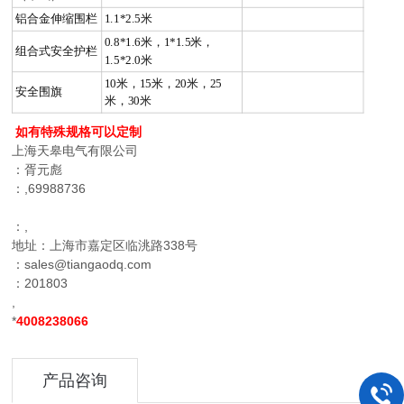
铝合金伸缩围栏
1.1*2.5米
0.8*1.6米，1*1.5米，
组合式安全护栏
1.5*2.0米
10米，15米，20米，25
安全围旗
米，30米
如有特殊规格可以定制
上海天皋电气有限公司
：胥元彪
：,69988736
：,
地址：上海市嘉定区临洮路338号
：sales@tiangaodq.com
：201803
,
*
4008238066
产品咨询