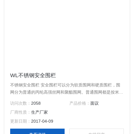
WL不锈钢安全围栏
不锈钢安全围栏 安全围栏可以分为软质围网和硬质围栏，围
网分为普通的丙纶高强丝网和聚酯围网。普通围网都是按米算
的，一般常规做1米高，长度客户确定。高于一米的也可以定
访问次数：
2058
产品价格：
面议
做。普通围网（网绳直径3.5mm），聚酯围网。围网一般都
厂商性质：
生产厂家
要配上支架用的。一般2米左右配一个支架，也可以再长一
些，但是不要超过5米的间距。安全围栏的支架分为墩式（法
更新日期：
2017-04-09
兰盘），伞式，叉式，地桩。