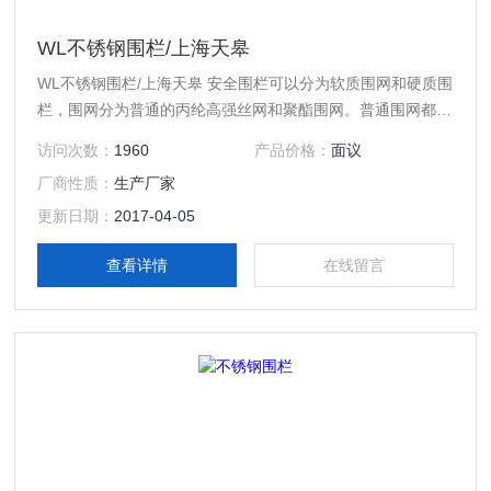
WL不锈钢围栏/上海天皋
WL不锈钢围栏/上海天皋 安全围栏可以分为软质围网和硬质围
栏，围网分为普通的丙纶高强丝网和聚酯围网。普通围网都是
按米算的，一般常规做1米高，长度客户确定。高于一米的也
访问次数：
1960
产品价格：
面议
可以定做。普通围网（网绳直径3.5mm），聚酯围网。围网
厂商性质：
生产厂家
一般都要配上支架用的。一般2米左右配一个支架，也可以再
长一些，但是不要超过5米的间距。安全围栏的支架分为墩式
更新日期：
2017-04-05
（法兰盘），伞式，叉式，地桩。
查看详情
在线留言