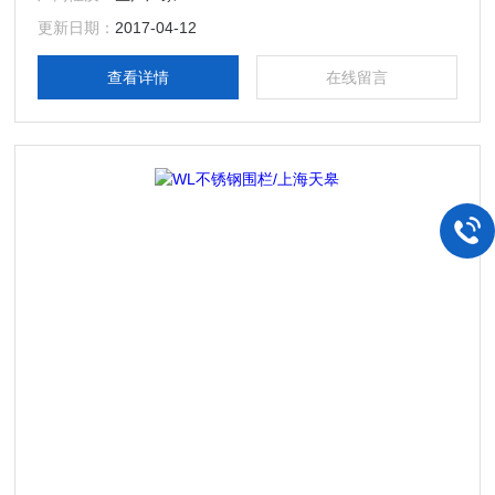
网一般都要配上支架用的。一般2米左右配一个支架，也可以
再长一些，但是不要超过5米的间距。安全围栏的支架分为墩
更新日期：
2017-04-12
式（法兰盘），伞式，叉式，地桩。
查看详情
在线留言