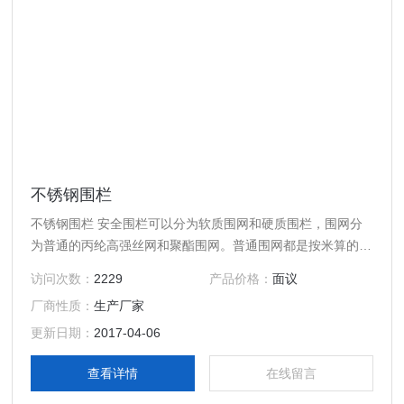
不锈钢围栏
不锈钢围栏 安全围栏可以分为软质围网和硬质围栏，围网分
为普通的丙纶高强丝网和聚酯围网。普通围网都是按米算的，
一般常规做1米高，长度客户确定。高于一米的也可以定做。
访问次数：
2229
产品价格：
面议
普通围网（网绳直径3.5mm），聚酯围网。围网一般都要配
厂商性质：
生产厂家
上支架用的。一般2米左右配一个支架，也可以再长一些，但
是不要超过5米的间距。安全围栏的支架分为墩式（法兰
更新日期：
2017-04-06
盘），伞式，叉式，地桩。
查看详情
在线留言