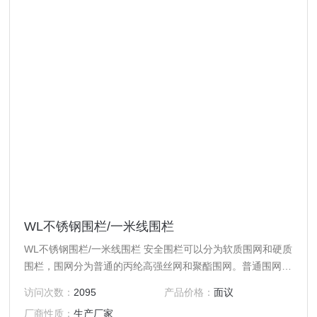
WL不锈钢围栏/一米线围栏
WL不锈钢围栏/一米线围栏 安全围栏可以分为软质围网和硬质
围栏，围网分为普通的丙纶高强丝网和聚酯围网。普通围网都
是按米算的，一般常规做1米高，长度客户确定。高于一米的
访问次数：
2095
产品价格：
面议
也可以定做。普通围网（网绳直径3.5mm），聚酯围网。围
厂商性质：
生产厂家