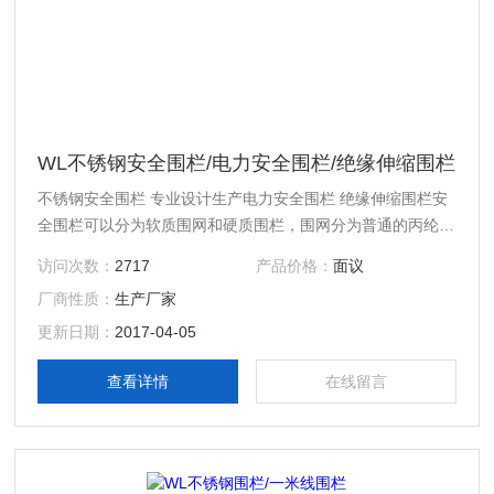
WL不锈钢安全围栏/电力安全围栏/绝缘伸缩围栏
不锈钢安全围栏 专业设计生产电力安全围栏 绝缘伸缩围栏安
全围栏可以分为软质围网和硬质围栏，围网分为普通的丙纶高
强丝网和聚酯围网。普通围网都是按米算的，一般常规做1米
访问次数：
2717
产品价格：
面议
高，长度客户确定。高于一米的也可以定做。普通围网（网绳
厂商性质：
生产厂家
直径3.5mm），聚酯围网。围网一般都要配上支架用的。一
般2米左右配一个支架，也可以再长一些，但是不要超过5米
更新日期：
2017-04-05
的间距。安全围栏的支架分为墩式（法兰盘），伞式，叉式，
查看详情
在线留言
地桩。